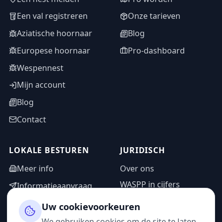
Een val registreren
Onze tarieven
Aziatische hoornaar
Blog
Europese hoornaar
Pro-dashboard
Wespennest
Mijn account
Blog
Contact
LOKALE BESTUREN
JURIDISCH
Meer info
Over ons
WASPP in cijfers
Informatieaanvraag
Wettelijke vermeldingen
Adminzone
Uw cookievoorkeuren
Privacybeleid
We gebruiken cookies om de site te laten