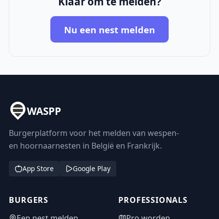
Klaar om te melden?
Nu een nest melden
WASPP
Burgerplatform voor het melden van wespen-
en hoornaarnesten in België en Frankrijk.
App Store
Google Play
BURGERS
PROFESSIONALS
Een nest melden
Pro worden