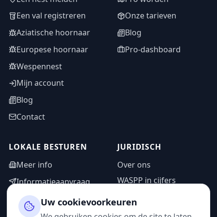
Een val registreren
Onze tarieven
Aziatische hoornaar
Blog
Europese hoornaar
Pro-dashboard
Wespennest
Mijn account
Blog
Contact
LOKALE BESTUREN
JURIDISCH
Meer info
Over ons
WASPP in cijfers
Informatieaanvraag
Wettelijke vermeldingen
Adminzone
Uw cookievoorkeuren
Privacybeleid
We gebruiken cookies om de site te laten