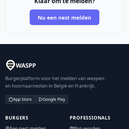
Klaar om te melden?
Nu een nest melden
WASPP
Burgerplatform voor het melden van wespen-
en hoornaarnesten in België en Frankrijk.
App Store
Google Play
BURGERS
PROFESSIONALS
Een nest melden
Pro worden