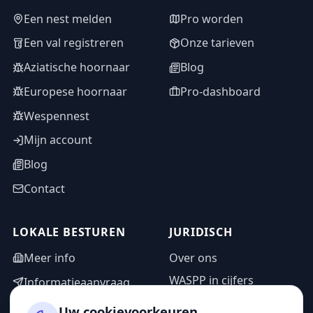
Een nest melden
Pro worden
Een val registreren
Onze tarieven
Aziatische hoornaar
Blog
Europese hoornaar
Pro-dashboard
Wespennest
Mijn account
Blog
Contact
LOKALE BESTUREN
JURIDISCH
Meer info
Over ons
WASPP in cijfers
Informatieaanvraag
Wettelijke vermeldingen
Adminzone
Uw cookievoorkeuren