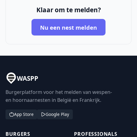
Klaar om te melden?
Nu een nest melden
WASPP
Burgerplatform voor het melden van wespen-
en hoornaarnesten in België en Frankrijk.
App Store
Google Play
BURGERS
PROFESSIONALS