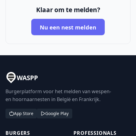
Klaar om te melden?
Nu een nest melden
WASPP
Burgerplatform voor het melden van wespen-
en hoornaarnesten in België en Frankrijk.
App Store
Google Play
BURGERS
PROFESSIONALS