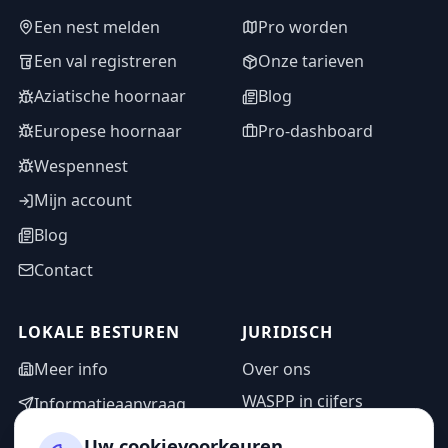
Een nest melden
Pro worden
Een val registreren
Onze tarieven
Aziatische hoornaar
Blog
Europese hoornaar
Pro-dashboard
Wespennest
Mijn account
Blog
Contact
LOKALE BESTUREN
JURIDISCH
Meer info
Over ons
WASPP in cijfers
Informatieaanvraag
Wettelijke vermeldingen
Adminzone
Uw cookievoorkeuren