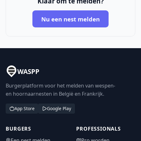
Klaar om te melden?
Nu een nest melden
WASPP
Burgerplatform voor het melden van wespen-
en hoornaarnesten in België en Frankrijk.
App Store
Google Play
BURGERS
PROFESSIONALS
Een nest melden
Pro worden