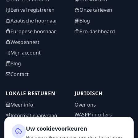
Een val registreren
Onze tarieven
Aziatische hoornaar
Blog
Europese hoornaar
Pro-dashboard
Wespennest
Mijn account
Blog
Contact
LOKALE BESTUREN
JURIDISCH
Meer info
Over ons
WASPP in cijfers
Informatieaanvraag
Wettelijke vermeldingen
Adminzone
Uw cookievoorkeuren
Privacybeleid
We gebruiken cookies om de site te laten