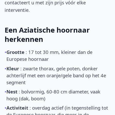
contacteert u met zijn prijs vóór elke
interventie.
Een Aziatische hoornaar
herkennen
•
Grootte
: 17 tot 30 mm, kleiner dan de
Europese hoornaar
•
Kleur
: zwarte thorax, gele poten, donker
achterlijf met een oranje/gele band op het 4e
segment
•
Nest
: bolvormig, 60-80 cm diameter, vaak
hoog (dak, boom)
•
Activiteit
: overdag actief (in tegenstelling tot
de Europese hoornaar, die meer in de