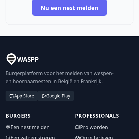
Nu een nest melden
WASPP
Burgerplatform voor het melden van wespen-
en hoornaarnesten in België en Frankrijk.
App Store
Google Play
BURGERS
PROFESSIONALS
Een nest melden
Pro worden
Een val registreren
Onze tarieven