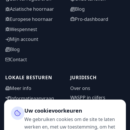
Aziatische hoornaar
Blog
Europese hoornaar
Pro-dashboard
Wespennest
Mijn account
Blog
Contact
LOKALE BESTUREN
JURIDISCH
Meer info
Over ons
WASPP in cijfers
Informatieaanvraag
Wettelijke vermeldingen
Adminzone
Uw cookievoorkeuren
Privacybeleid
We gebruiken cookies om de site te laten
Gebruiksvoorwaarden
werken en, met uw toestemming, om het