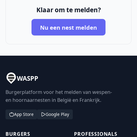
Klaar om te melden?
Nu een nest melden
WASPP
Burgerplatform voor het melden van wespen-
en hoornaarnesten in België en Frankrijk.
App Store
Google Play
BURGERS
PROFESSIONALS