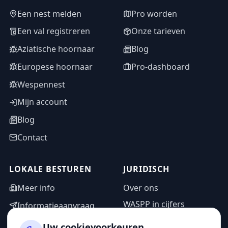
Een nest melden
Pro worden
Een val registreren
Onze tarieven
Aziatische hoornaar
Blog
Europese hoornaar
Pro-dashboard
Wespennest
Mijn account
Blog
Contact
LOKALE BESTUREN
JURIDISCH
Meer info
Over ons
WASPP in cijfers
Informatieaanvraag
Wettelijke vermeldingen
Adminzone
Uw cookievoorkeuren