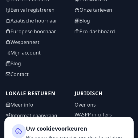
Een val registreren
Onze tarieven
Aziatische hoornaar
Blog
Europese hoornaar
Pro-dashboard
Wespennest
Mijn account
Blog
Contact
LOKALE BESTUREN
JURIDISCH
Meer info
Over ons
WASPP in cijfers
Informatieaanvraag
Wettelijke vermeldingen
Adminzone
Uw cookievoorkeuren
Privacybeleid
We gebruiken cookies om de site te laten