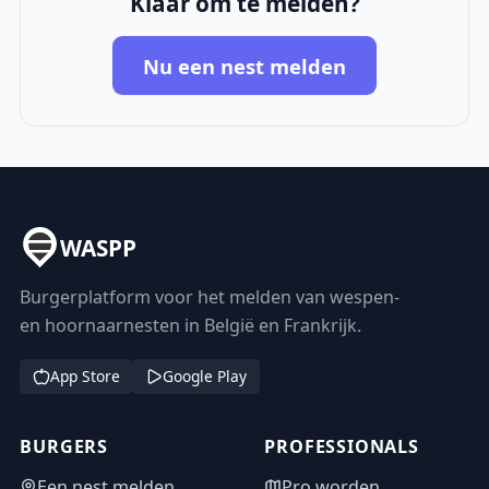
Klaar om te melden?
Nu een nest melden
WASPP
Burgerplatform voor het melden van wespen-
en hoornaarnesten in België en Frankrijk.
App Store
Google Play
BURGERS
PROFESSIONALS
Een nest melden
Pro worden