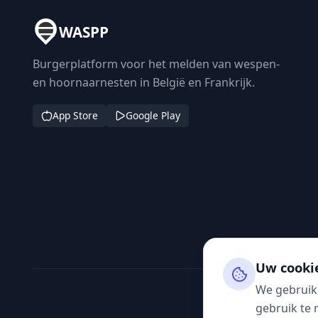
WASPP
Burgerplatform voor het melden van wespen-
en hoornaarnesten in België en Frankrijk.
App Store
Google Play
Uw cooki
We gebruik
gebruik te 