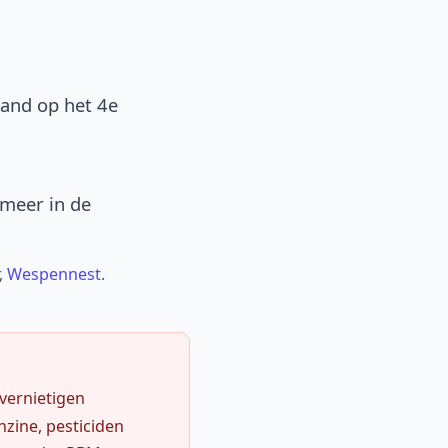
band op het 4e
 meer in de
,
Wespennest
.
 vernietigen
zine, pesticiden