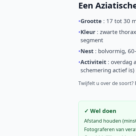
Een Aziatisc
•
Grootte
: 17 tot 30 
•
Kleur
: zwarte thorax
segment
•
Nest
: bolvormig, 60
•
Activiteit
: overdag a
schemering actief is)
Twijfelt u over de soort?
✓ Wel doen
Afstand houden (mins
Fotograferen van vera