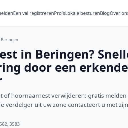
melden
Een val registreren
Pro's
Lokale besturen
Blog
Over on
Beringen
st in Beringen? Snell
ring door een erkende
r
 of hoornaarnest verwijderen: gratis melden
 verdelger uit uw zone contacteert u met zijn
3582, 3583