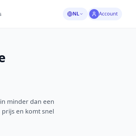
NL
Account
s
e
 in minder dan een
 prijs en komt snel