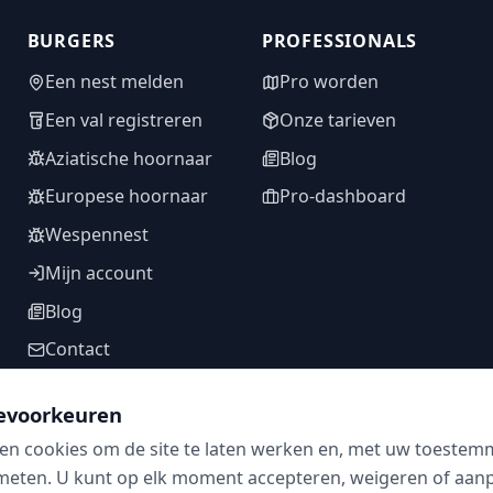
BURGERS
PROFESSIONALS
Een nest melden
Pro worden
Een val registreren
Onze tarieven
Aziatische hoornaar
Blog
Europese hoornaar
Pro-dashboard
Wespennest
Mijn account
Blog
Contact
evoorkeuren
en cookies om de site te laten werken en, met uw toestem
VOLG ONS
meten. U kunt op elk moment accepteren, weigeren of aanpa