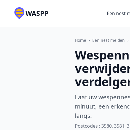
WASPP
Een nest 
Home
›
Een nest melden
›
Wespenne
verwijde
verdelge
Laat uw wespennest
minuut, een erkende
langs.
Postcodes : 3580, 3581, 