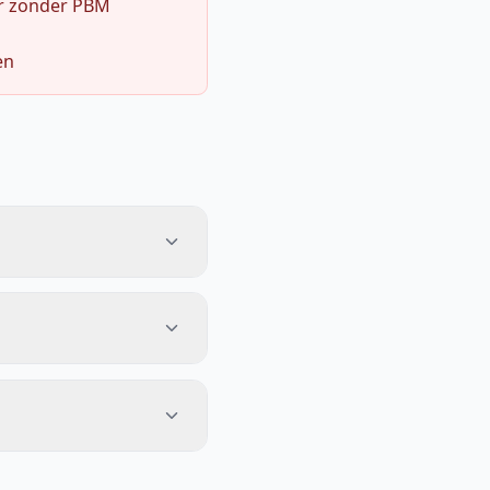
r zonder PBM
en