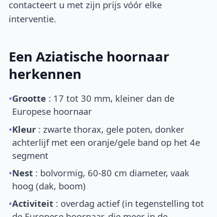
contacteert u met zijn prijs vóór elke
interventie.
Een Aziatische hoornaar
herkennen
•
Grootte
: 17 tot 30 mm, kleiner dan de
Europese hoornaar
•
Kleur
: zwarte thorax, gele poten, donker
achterlijf met een oranje/gele band op het 4e
segment
•
Nest
: bolvormig, 60-80 cm diameter, vaak
hoog (dak, boom)
•
Activiteit
: overdag actief (in tegenstelling tot
de Europese hoornaar, die meer in de