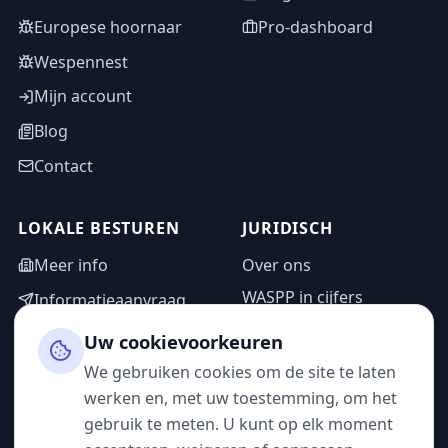
Europese hoornaar
Pro-dashboard
Wespennest
Mijn account
Blog
Contact
LOKALE BESTUREN
JURIDISCH
Meer info
Over ons
WASPP in cijfers
Informatieaanvraag
Wettelijke vermeldingen
Adminzone
Uw cookievoorkeuren
Privacybeleid
We gebruiken cookies om de site te laten
Gebruiksvoorwaarden
werken en, met uw toestemming, om het
gebruik te meten. U kunt op elk moment