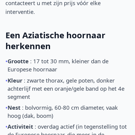
contacteert u met zijn prijs vóór elke
interventie.
Een Aziatische hoornaar
herkennen
•
Grootte
: 17 tot 30 mm, kleiner dan de
Europese hoornaar
•
Kleur
: zwarte thorax, gele poten, donker
achterlijf met een oranje/gele band op het 4e
segment
•
Nest
: bolvormig, 60-80 cm diameter, vaak
hoog (dak, boom)
•
Activiteit
: overdag actief (in tegenstelling tot
de Europese hoornaar, die meer in de