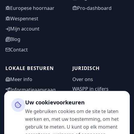
Europese hoornaar
Pro-dashboard
Wespennest
Mijn account
Blog
Contact
LOKALE BESTUREN
JURIDISCH
Meer info
Over ons
WASPP in cijfers
Informatieaanvraag
Wettelijke vermeldingen
Adminzone
Uw cookievoorkeuren
Privacybeleid
We gebruiken cookies om de site te laten
Gebruiksvoorwaarden
werken en, met uw toestemming, om het
gebruik te meten. U kunt op elk moment