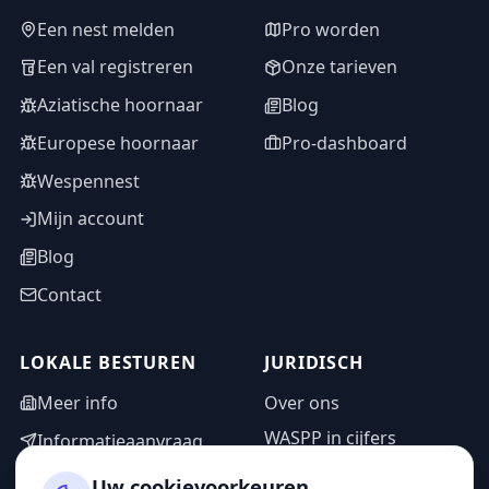
Een nest melden
Pro worden
Een val registreren
Onze tarieven
Aziatische hoornaar
Blog
Europese hoornaar
Pro-dashboard
Wespennest
Mijn account
Blog
Contact
LOKALE BESTUREN
JURIDISCH
Meer info
Over ons
WASPP in cijfers
Informatieaanvraag
Wettelijke vermeldingen
Adminzone
Uw cookievoorkeuren