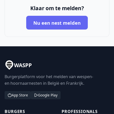
Klaar om te melden?
Nu een nest melden
WASPP
Burgerplatform voor het melden van wespen-
en hoornaarnesten in België en Frankrijk.
App Store
Google Play
BURGERS
PROFESSIONALS