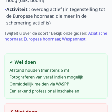
hoog (dak, boom)
•
Activiteit
: overdag actief (in tegenstelling tot
de Europese hoornaar, die meer in de
schemering actief is)
Twijfelt u over de soort? Bekijk onze gidsen:
Aziatische
hoornaar
,
Europese hoornaar
,
Wespennest
.
✓ Wel doen
Afstand houden (minstens 5 m)
Fotograferen van veraf indien mogelijk
Onmiddellijk melden via WASPP
Een erkend professional inschakelen
✗ Niet doen