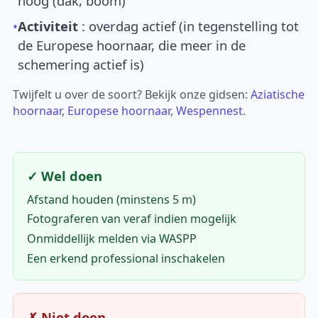
hoog (dak, boom)
•
Activiteit
: overdag actief (in tegenstelling tot
de Europese hoornaar, die meer in de
schemering actief is)
Twijfelt u over de soort? Bekijk onze gidsen:
Aziatische
hoornaar
,
Europese hoornaar
,
Wespennest
.
✓ Wel doen
Afstand houden (minstens 5 m)
Fotograferen van veraf indien mogelijk
Onmiddellijk melden via WASPP
Een erkend professional inschakelen
✗ Niet doen