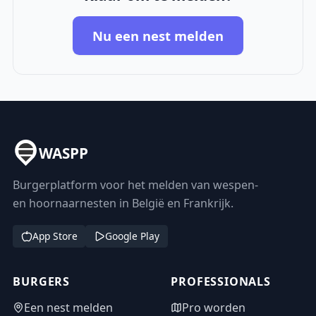
Nu een nest melden
WASPP
Burgerplatform voor het melden van wespen-
en hoornaarnesten in België en Frankrijk.
App Store
Google Play
BURGERS
PROFESSIONALS
Een nest melden
Pro worden