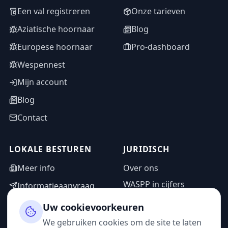
Een val registreren
Onze tarieven
Aziatische hoornaar
Blog
Europese hoornaar
Pro-dashboard
Wespennest
Mijn account
Blog
Contact
LOKALE BESTUREN
JURIDISCH
Meer info
Over ons
WASPP in cijfers
Informatieaanvraag
Wettelijke vermeldingen
Adminzone
Uw cookievoorkeuren
Privacybeleid
We gebruiken cookies om de site te laten