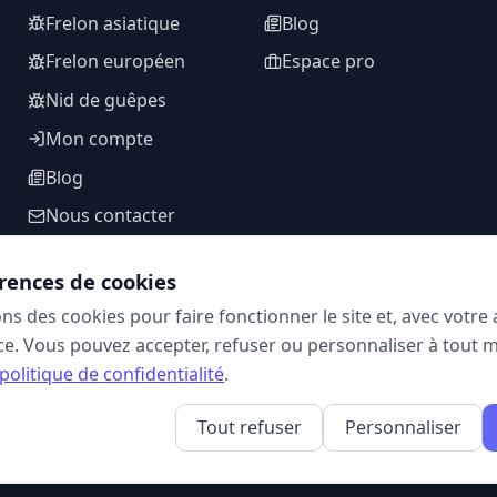
Frelon asiatique
Blog
Frelon européen
Espace pro
Nid de guêpes
Mon compte
Blog
Nous contacter
rences de cookies
ons des cookies pour faire fonctionner le site et, avec votr
SUIVEZ-NOUS
e. Vous pouvez accepter, refuser ou personnaliser à tout 
politique de confidentialité
.
Tout refuser
Personnaliser