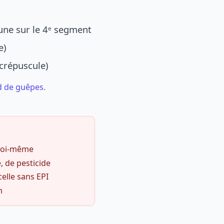
une sur le 4ᵉ segment
e)
 crépuscule)
d de guêpes
.
 soi-même
, de pesticide
celle sans EPI
m