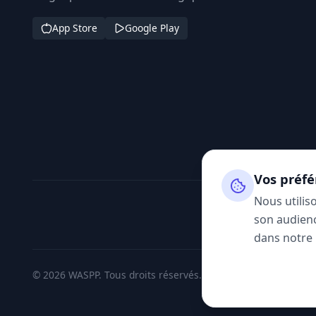
App Store
Google Play
Vos préfé
Nous utilis
son audienc
dans notre
© 2026 WASPP. Tous droits réservés.