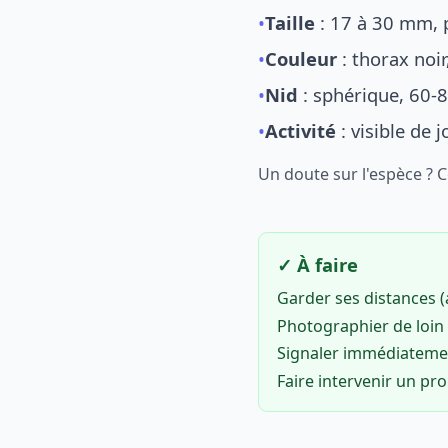
•
Taille
: 17 à 30 mm, p
•
Couleur
: thorax noi
•
Nid
: sphérique, 60-8
•
Activité
: visible de 
Un doute sur l'espèce ? 
✓ À faire
Garder ses distances 
Photographier de loin 
Signaler immédiatem
Faire intervenir un pr