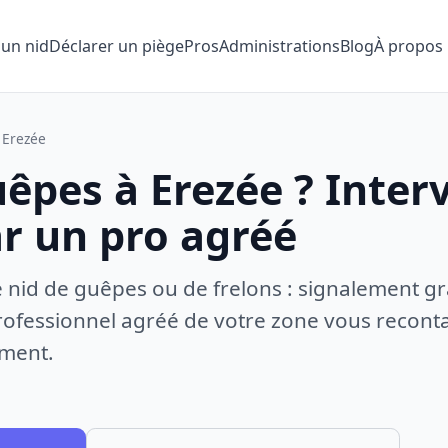
 un nid
Déclarer un piège
Pros
Administrations
Blog
À propos
Erezée
êpes à Erezée ? Inter
ar un pro agréé
e nid de guêpes ou de frelons : signalement gr
ofessionnel agréé de votre zone vous recontac
ement.