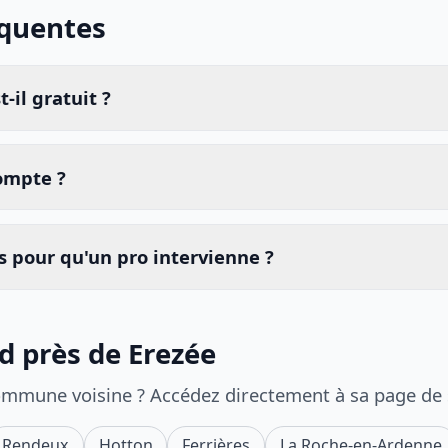
équentes
-il gratuit ?
compte ?
 pour qu'un pro intervienne ?
d près de Erezée
ommune voisine ? Accédez directement à sa page de
Rendeux
Hotton
Ferrières
La Roche-en-Ardenne