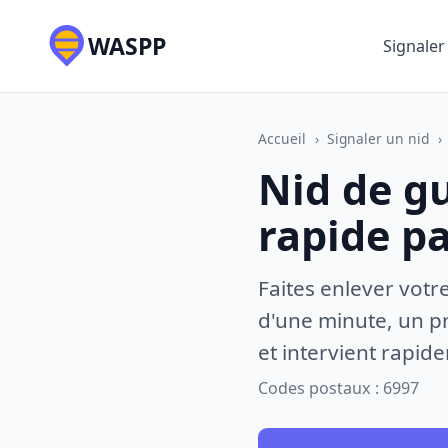
WASPP
Signaler
Accueil
›
Signaler un nid
›
Nid de gu
rapide p
Faites enlever votr
d'une minute, un pr
et intervient rapid
Codes postaux : 6997