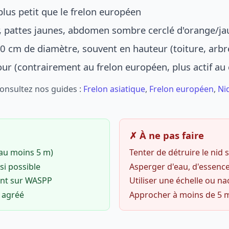
lus petit que le frelon européen
r, pattes jaunes, abdomen sombre cerclé d'orange/ja
0 cm de diamètre, souvent en hauteur (toiture, arbr
jour (contrairement au frelon européen, plus actif au
Consultez nos guides :
Frelon asiatique
,
Frelon européen
,
Ni
✗ À ne pas faire
(au moins 5 m)
Tenter de détruire le nid
si possible
Asperger d'eau, d'essence
ent sur WASPP
Utiliser une échelle ou na
o agréé
Approcher à moins de 5 