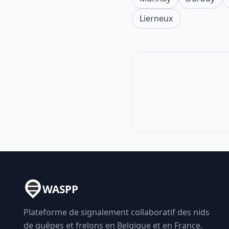
Lierneux
WASPP
Plateforme de signalement collaboratif des nids
de guêpes et frelons en Belgique et en France.