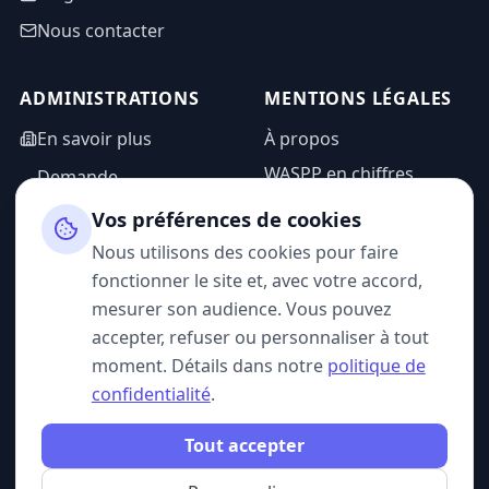
Nous contacter
ADMINISTRATIONS
MENTIONS LÉGALES
En savoir plus
À propos
WASPP en chiffres
Demande
d'information
Mentions légales
Vos préférences de cookies
Espace admin
Politique de
Nous utilisons des cookies pour faire
confidentialité
fonctionner le site et, avec votre accord,
CGU
mesurer son audience. Vous pouvez
accepter, refuser ou personnaliser à tout
moment. Détails dans notre
politique de
confidentialité
.
SUIVEZ-NOUS
Tout accepter