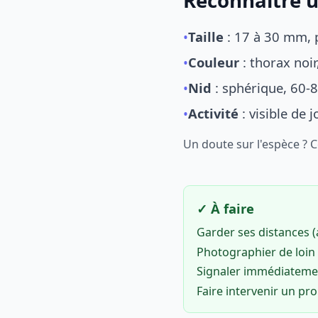
Reconnaître u
•
Taille
: 17 à 30 mm, p
•
Couleur
: thorax noi
•
Nid
: sphérique, 60-8
•
Activité
: visible de 
Un doute sur l'espèce ? 
✓ À faire
Garder ses distances 
Photographier de loin 
Signaler immédiatem
Faire intervenir un pr