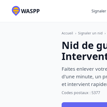
WASPP
Signaler
Accueil
›
Signaler un nid
›
Nid de g
Interven
Faites enlever votr
d'une minute, un pr
et intervient rapid
Codes postaux : 5377