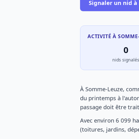
Signaler un nid 
ACTIVITÉ À SOMME
0
nids signalé
À Somme-Leuze, comme 
du printemps à l'autom
passage doit être tra
Avec environ 6 099 h
(toitures, jardins, dé