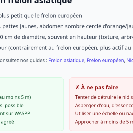
n frelon asiatique
lus petit que le frelon européen
r, pattes jaunes, abdomen sombre cerclé d'orange/ja
0 cm de diamètre, souvent en hauteur (toiture, arbr
jour (contrairement au frelon européen, plus actif au
Consultez nos guides :
Frelon asiatique
,
Frelon européen
,
Ni
✗ À ne pas faire
(au moins 5 m)
Tenter de détruire le nid
si possible
Asperger d'eau, d'essence
ent sur WASPP
Utiliser une échelle ou na
o agréé
Approcher à moins de 5 