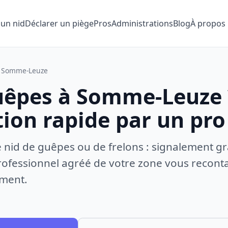
 un nid
Déclarer un piège
Pros
Administrations
Blog
À propos
Somme-Leuze
uêpes à Somme-Leuze 
tion rapide par un pro
e nid de guêpes ou de frelons : signalement gr
ofessionnel agréé de votre zone vous recontac
ement.