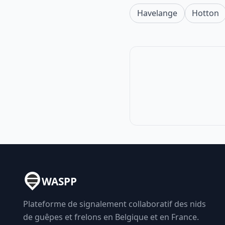
Havelange
Hotton
WASPP
Plateforme de signalement collaboratif des nids
de guêpes et frelons en Belgique et en France.