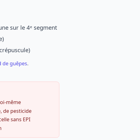
une sur le 4ᵉ segment
e)
 crépuscule)
d de guêpes
.
 soi-même
, de pesticide
celle sans EPI
m