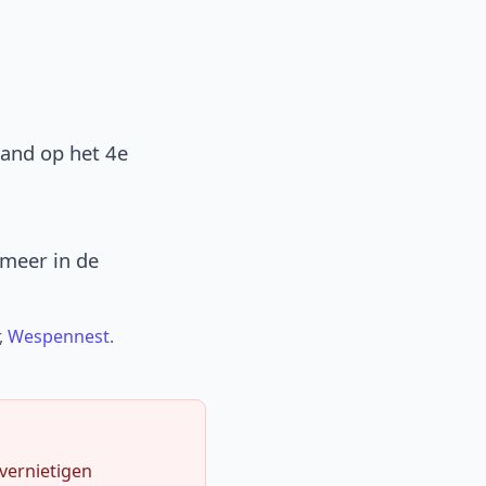
band op het 4e
 meer in de
,
Wespennest
.
 vernietigen