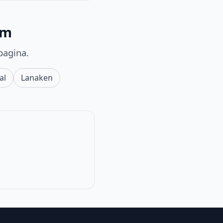
em
pagina.
al
Lanaken