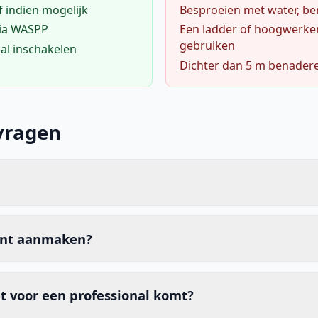
f indien mogelijk
Besproeien met water, ben
via WASPP
Een ladder of hoogwerke
gebruiken
al inschakelen
Dichter dan 5 m benader
vragen
unt aanmaken?
t voor een professional komt?