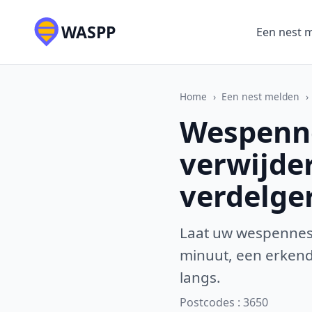
WASPP
Een nest 
Home
›
Een nest melden
›
Wespenne
verwijde
verdelge
Laat uw wespennest
minuut, een erkende
langs.
Postcodes : 3650