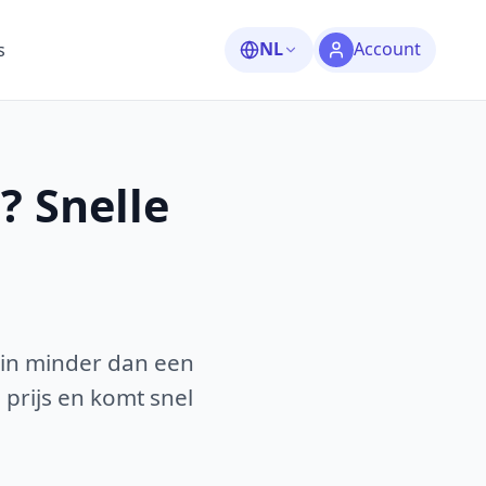
NL
Account
s
? Snelle
 in minder dan een
 prijs en komt snel