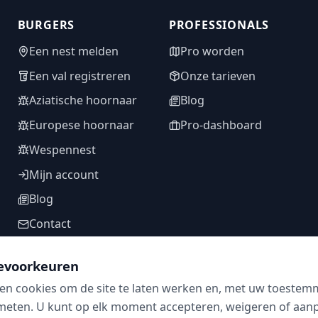
BURGERS
PROFESSIONALS
Een nest melden
Pro worden
Een val registreren
Onze tarieven
Aziatische hoornaar
Blog
Europese hoornaar
Pro-dashboard
Wespennest
Mijn account
Blog
Contact
evoorkeuren
en cookies om de site te laten werken en, met uw toestem
VOLG ONS
meten. U kunt op elk moment accepteren, weigeren of aanpa