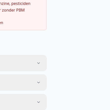
zine, pesticiden
r zonder PBM
en