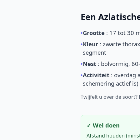
Een Aziatisc
•
Grootte
: 17 tot 30 
•
Kleur
: zwarte thorax
segment
•
Nest
: bolvormig, 60
•
Activiteit
: overdag a
schemering actief is)
Twijfelt u over de soort?
✓ Wel doen
Afstand houden (mins