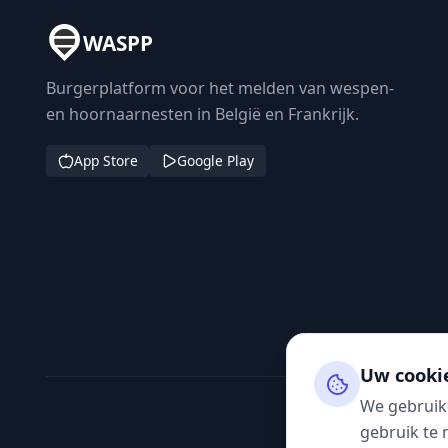
WASPP
Burgerplatform voor het melden van wespen-
en hoornaarnesten in België en Frankrijk.
App Store
Google Play
Uw cooki
We gebruik
gebruik te 