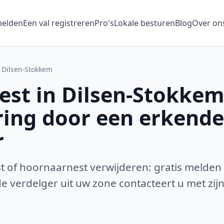
melden
Een val registreren
Pro's
Lokale besturen
Blog
Over on
Dilsen-Stokkem
st in Dilsen-Stokkem
ring door een erkende
r
 of hoornaarnest verwijderen: gratis melden
 verdelger uit uw zone contacteert u met zijn