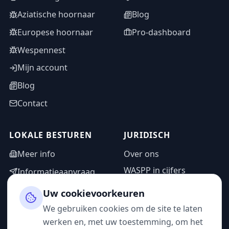
Aziatische hoornaar
Blog
Europese hoornaar
Pro-dashboard
Wespennest
Mijn account
Blog
Contact
LOKALE BESTUREN
JURIDISCH
Meer info
Over ons
WASPP in cijfers
Informatieaanvraag
Wettelijke vermeldingen
Adminzone
Uw cookievoorkeuren
Privacybeleid
We gebruiken cookies om de site te laten
Gebruiksvoorwaarden
werken en, met uw toestemming, om het