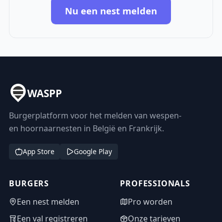
Nu een nest melden
WASPP
Burgerplatform voor het melden van wespen-
en hoornaarnesten in België en Frankrijk.
App Store
Google Play
BURGERS
PROFESSIONALS
Een nest melden
Pro worden
Een val registreren
Onze tarieven