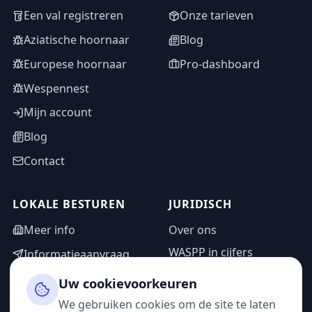
Een val registreren
Onze tarieven
Aziatische hoornaar
Blog
Europese hoornaar
Pro-dashboard
Wespennest
Mijn account
Blog
Contact
LOKALE BESTUREN
JURIDISCH
Meer info
Over ons
WASPP in cijfers
Informatieaanvraag
Wettelijke vermeldingen
Adminzone
Uw cookievoorkeuren
Privacybeleid
We gebruiken cookies om de site te laten