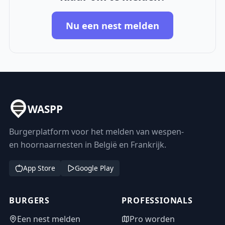
Nu een nest melden
WASPP
Burgerplatform voor het melden van wespen-
en hoornaarnesten in België en Frankrijk.
App Store
Google Play
BURGERS
PROFESSIONALS
Een nest melden
Pro worden