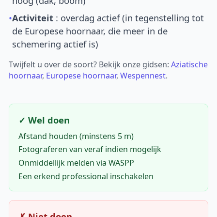
hoog (dak, boom)
•
Activiteit
: overdag actief (in tegenstelling tot
de Europese hoornaar, die meer in de
schemering actief is)
Twijfelt u over de soort? Bekijk onze gidsen:
Aziatische
hoornaar
,
Europese hoornaar
,
Wespennest
.
✓ Wel doen
Afstand houden (minstens 5 m)
Fotograferen van veraf indien mogelijk
Onmiddellijk melden via WASPP
Een erkend professional inschakelen
✗ Niet doen