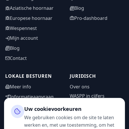
Aziatische hoornaar
Blog
Europese hoornaar
Pro-dashboard
Wespennest
Mijn account
Blog
Contact
LOKALE BESTUREN
JURIDISCH
Meer info
Over ons
WASPP in cijfers
Informatieaanvraag
Wettelijke vermeldingen
Adminzone
Uw cookievoorkeuren
Privacybeleid
We gebruiken cookies om de site te laten
Gebruiksvoorwaarden
werken en, met uw toestemming, om het