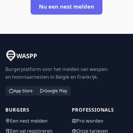
Nu een nest melden
WASPP
Burgerplatform voor het melden van wespen-
en hoornaarnesten in België en Frankrijk.
App Store
Google Play
BURGERS
PROFESSIONALS
Een nest melden
Pro worden
Een val registreren
Onze tarieven