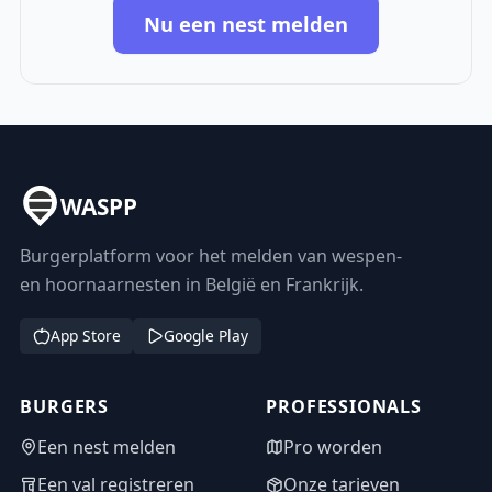
Nu een nest melden
WASPP
Burgerplatform voor het melden van wespen-
en hoornaarnesten in België en Frankrijk.
App Store
Google Play
BURGERS
PROFESSIONALS
Een nest melden
Pro worden
Een val registreren
Onze tarieven