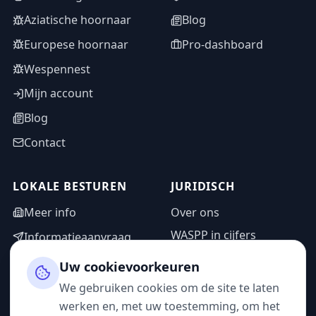
Aziatische hoornaar
Blog
Europese hoornaar
Pro-dashboard
Wespennest
Mijn account
Blog
Contact
LOKALE BESTUREN
JURIDISCH
Meer info
Over ons
WASPP in cijfers
Informatieaanvraag
Wettelijke vermeldingen
Adminzone
Uw cookievoorkeuren
Privacybeleid
We gebruiken cookies om de site te laten
Gebruiksvoorwaarden
werken en, met uw toestemming, om het