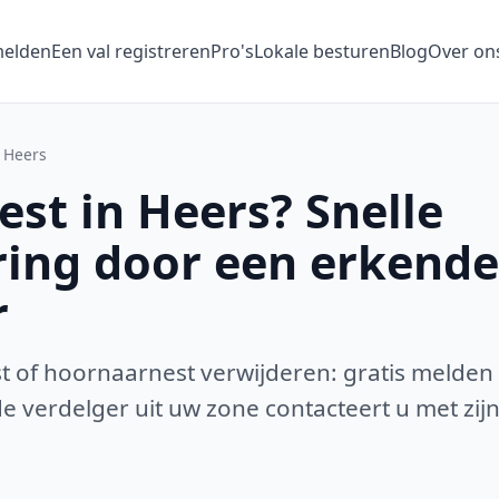
melden
Een val registreren
Pro's
Lokale besturen
Blog
Over on
Heers
st in Heers? Snelle
ring door een erkende
r
 of hoornaarnest verwijderen: gratis melden
 verdelger uit uw zone contacteert u met zijn