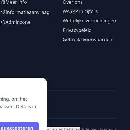
Meer info
Over ons
WASPP in cijfers
Informatieaanvraag
Wettelijke vermeldingen
Adminzone
Privacybeleid
Gebruiksvoorwaarden
ming, om het
ssen. Details in
les accepteren
Cookies beheren
België · Frankrijk