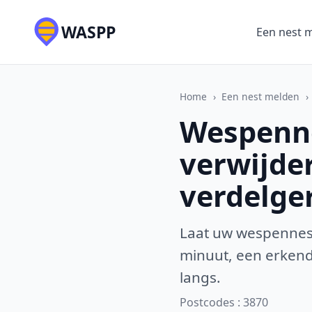
WASPP
Een nest 
Home
›
Een nest melden
›
Wespenne
verwijde
verdelge
Laat uw wespennest
minuut, een erkende
langs.
Postcodes : 3870