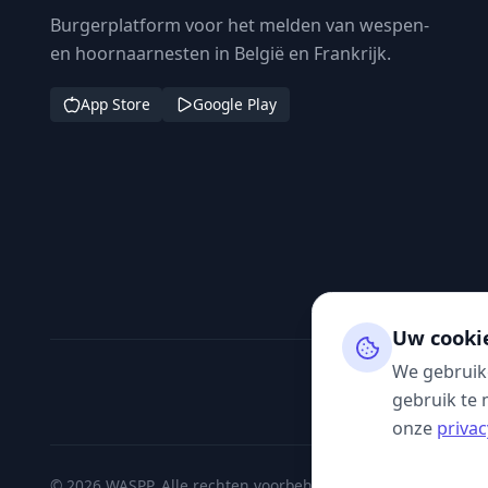
Burgerplatform voor het melden van wespen-
en hoornaarnesten in België en Frankrijk.
App Store
Google Play
Uw cooki
We gebruik
gebruik te 
onze
privac
© 2026 WASPP. Alle rechten voorbehouden.