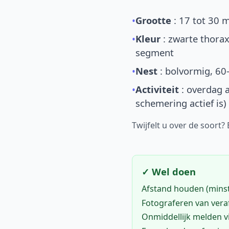
•
Grootte
: 17 tot 30 
•
Kleur
: zwarte thorax
segment
•
Nest
: bolvormig, 60
•
Activiteit
: overdag a
schemering actief is)
Twijfelt u over de soort?
✓ Wel doen
Afstand houden (mins
Fotograferen van vera
Onmiddellijk melden 