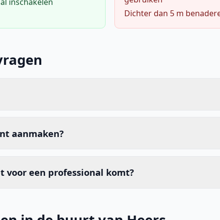
al inschakelen
Dichter dan 5 m benader
vragen
unt aanmaken?
t voor een professional komt?
en in de buurt van Heers