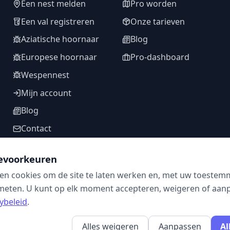
Een nest melden
Pro worden
Een val registreren
Onze tarieven
Aziatische hoornaar
Blog
Europese hoornaar
Pro-dashboard
Wespennest
Mijn account
Blog
Contact
evoorkeuren
en cookies om de site te laten werken en, met uw toestem
VOLG ONS
meten. U kunt op elk moment accepteren, weigeren of aanpa
ybeleid
.
Alles weigeren
Aanpassen
Al