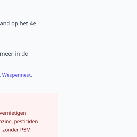
band op het 4e
 meer in de
,
Wespennest
.
 vernietigen
zine, pesticiden
r zonder PBM