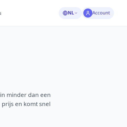
NL
Account
s
 in minder dan een
 prijs en komt snel