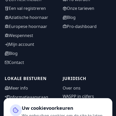
Een val registreren
Onze tarieven
Aziatische hoornaar
Blog
Europese hoornaar
Pro-dashboard
Wespennest
Mijn account
Blog
Contact
LOKALE BESTUREN
JURIDISCH
Meer info
Over ons
WASPP in cijfers
Informatieaanvraag
Wettelijke vermeldingen
Adminzone
Uw cookievoorkeuren
Privacybeleid
We gebruiken cookies om de site te laten