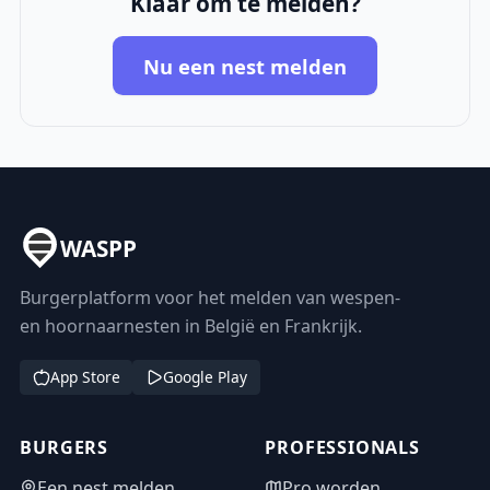
Klaar om te melden?
Nu een nest melden
WASPP
Burgerplatform voor het melden van wespen-
en hoornaarnesten in België en Frankrijk.
App Store
Google Play
BURGERS
PROFESSIONALS
Een nest melden
Pro worden