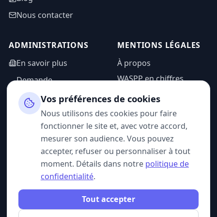
Nous contacter
ADMINISTRATIONS
MENTIONS LÉGALES
En savoir plus
À propos
WASPP en chiffres
Demande
d'information
Mentions légales
Vos préférences de cookies
Espace admin
Politique de
Nous utilisons des cookies pour faire
confidentialité
fonctionner le site et, avec votre accord,
CGU
mesurer son audience. Vous pouvez
accepter, refuser ou personnaliser à tout
moment. Détails dans notre
politique de
confidentialité
.
SUIVEZ-NOUS
Tout accepter