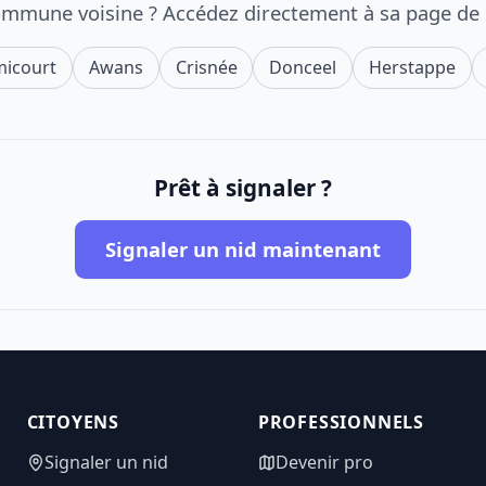
ommune voisine ? Accédez directement à sa page de
icourt
Awans
Crisnée
Donceel
Herstappe
Prêt à signaler ?
Signaler un nid maintenant
CITOYENS
PROFESSIONNELS
Signaler un nid
Devenir pro