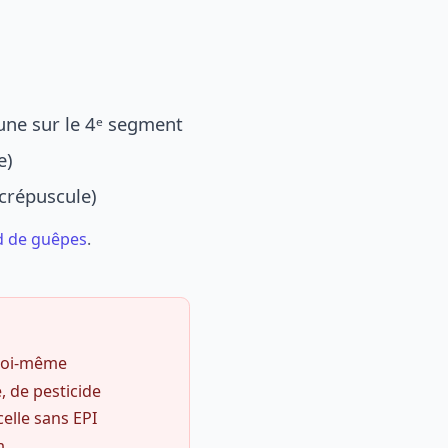
une sur le 4ᵉ segment
e)
 crépuscule)
d de guêpes
.
 soi-même
, de pesticide
celle sans EPI
m