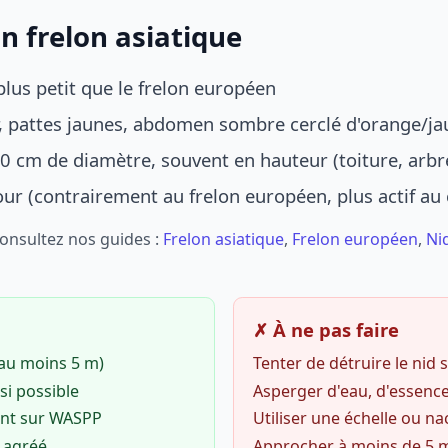
n frelon asiatique
lus petit que le frelon européen
r, pattes jaunes, abdomen sombre cerclé d'orange/ja
0 cm de diamètre, souvent en hauteur (toiture, arbr
jour (contrairement au frelon européen, plus actif au
Consultez nos guides :
Frelon asiatique
,
Frelon européen
,
Ni
✗ À ne pas faire
(au moins 5 m)
Tenter de détruire le nid
si possible
Asperger d'eau, d'essence
ent sur WASPP
Utiliser une échelle ou na
o agréé
Approcher à moins de 5 