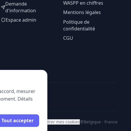
WASPP en chiffres
Demande
d'information
Mentions légales
Espace admin
Politique de
confidentialité
CGU
e accord, mesurer
moment. Détails
Tout accepter
Gérer mes cookies
Belgique · France