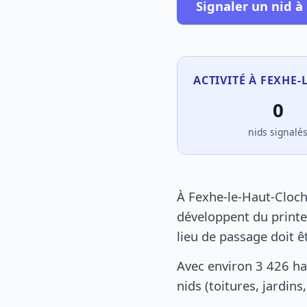
Signaler un nid à
ACTIVITÉ À FEXHE-
0
nids signalé
À Fexhe-le-Haut-Cloch
développent du printe
lieu de passage doit ê
Avec environ 3 426 ha
nids (toitures, jardin