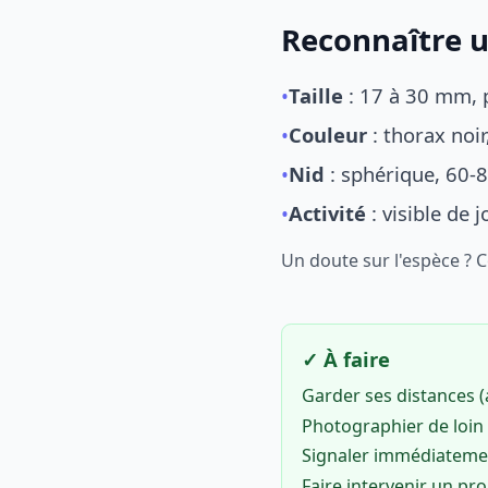
Reconnaître u
•
Taille
: 17 à 30 mm, p
•
Couleur
: thorax noi
•
Nid
: sphérique, 60-8
•
Activité
: visible de 
Un doute sur l'espèce ? 
✓ À faire
Garder ses distances 
Photographier de loin 
Signaler immédiatem
Faire intervenir un pr