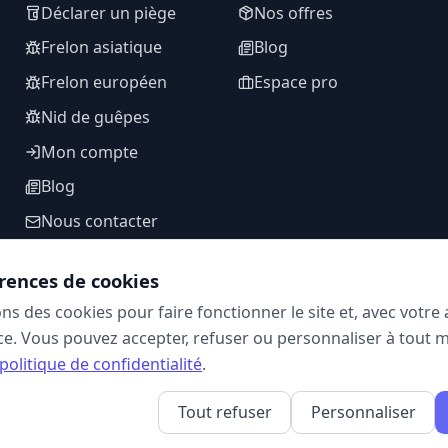
Déclarer un piège
Nos offres
Frelon asiatique
Blog
Frelon européen
Espace pro
Nid de guêpes
Mon compte
Blog
Nous contacter
rences de cookies
ons des cookies pour faire fonctionner le site et, avec votr
SUIVEZ-NOUS
e. Vous pouvez accepter, refuser ou personnaliser à tout 
politique de confidentialité
.
Tout refuser
Personnaliser