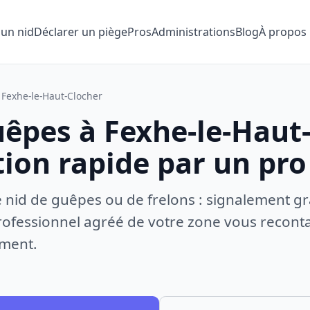
 un nid
Déclarer un piège
Pros
Administrations
Blog
À propos
Fexhe-le-Haut-Clocher
uêpes à Fexhe-le-Haut-
tion rapide par un pro
e nid de guêpes ou de frelons : signalement gr
ofessionnel agréé de votre zone vous recontac
ement.