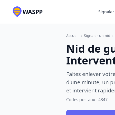
WASPP
Signaler
Accueil
›
Signaler un nid
›
Nid de g
Interven
Faites enlever votr
d'une minute, un pr
et intervient rapid
Codes postaux : 4347