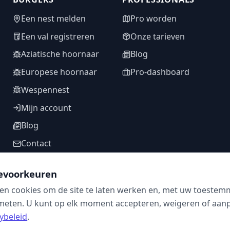
Een nest melden
Pro worden
Een val registreren
Onze tarieven
Aziatische hoornaar
Blog
Europese hoornaar
Pro-dashboard
Wespennest
Mijn account
Blog
Contact
evoorkeuren
en cookies om de site te laten werken en, met uw toestem
VOLG ONS
meten. U kunt op elk moment accepteren, weigeren of aanpa
ybeleid
.