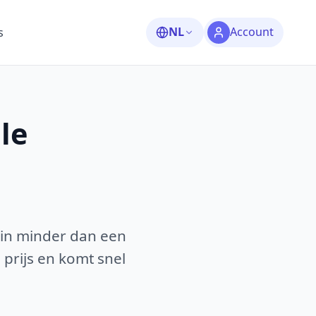
NL
Account
s
le
 in minder dan een
 prijs en komt snel