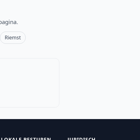
pagina.
Riemst
LOKALE BESTUREN
JURIDISCH