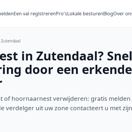
melden
Een val registreren
Pro's
Lokale besturen
Blog
Over on
Zutendaal
st in Zutendaal? Snel
ring door een erkende
r
 of hoornaarnest verwijderen: gratis melden
 verdelger uit uw zone contacteert u met zijn