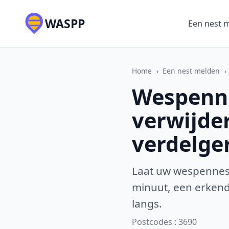
WASPP
Een nest 
Home
›
Een nest melden
›
Wespenne
verwijde
verdelge
Laat uw wespennest
minuut, een erkende
langs.
Postcodes : 3690