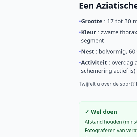
Een Aziatisc
•
Grootte
: 17 tot 30 
•
Kleur
: zwarte thorax
segment
•
Nest
: bolvormig, 60
•
Activiteit
: overdag a
schemering actief is)
Twijfelt u over de soort?
✓ Wel doen
Afstand houden (mins
Fotograferen van vera