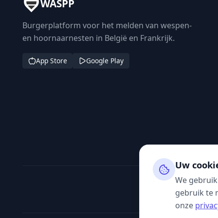
WASPP
Burgerplatform voor het melden van wespen-
en hoornaarnesten in België en Frankrijk.
App Store
Google Play
Uw cooki
We gebruik
gebruik te 
onze
privac