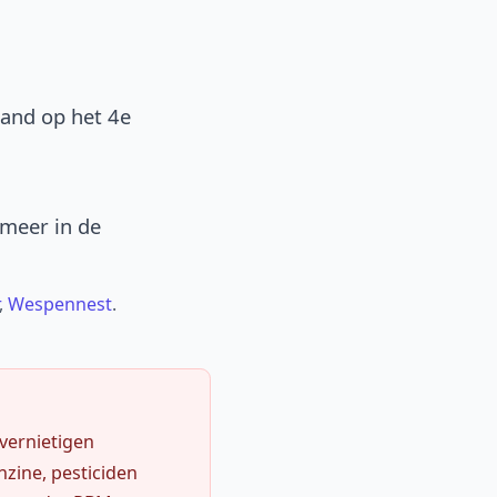
band op het 4e
 meer in de
,
Wespennest
.
 vernietigen
zine, pesticiden