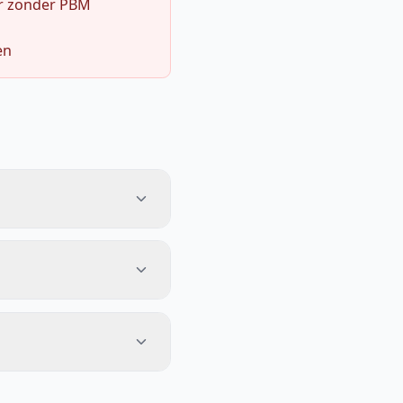
r zonder PBM
en