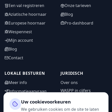
Een val registreren
Onze tarieven
Aziatische hoornaar
Blog
Europese hoornaar
Pro-dashboard
Wespennest
Mijn account
Blog
Contact
LOKALE BESTUREN
JURIDISCH
Meer info
Over ons
WASPP in cijfers
Informatieaanvraag
Wettelijke vermeldingen
Adminzone
Uw cookievoorkeuren
Privacybeleid
We gebruiken cookies om de site te laten