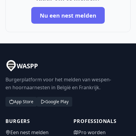
Nu een nest melden
WASPP
Burgerplatform voor het melden van wespen-
en hoornaarnesten in België en Frankrijk.
App Store
Google Play
BURGERS
PROFESSIONALS
Een nest melden
Pro worden