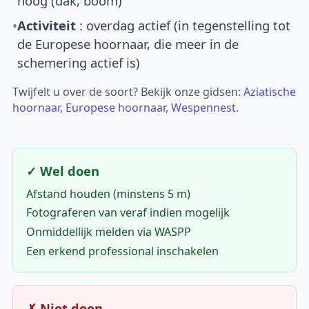
hoog (dak, boom)
•
Activiteit
: overdag actief (in tegenstelling tot
de Europese hoornaar, die meer in de
schemering actief is)
Twijfelt u over de soort? Bekijk onze gidsen:
Aziatische
hoornaar
,
Europese hoornaar
,
Wespennest
.
✓ Wel doen
Afstand houden (minstens 5 m)
Fotograferen van veraf indien mogelijk
Onmiddellijk melden via WASPP
Een erkend professional inschakelen
✗ Niet doen