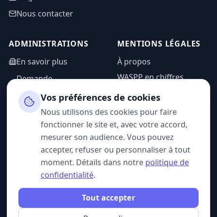
Nous contacter
ADMINISTRATIONS
MENTIONS LÉGALES
En savoir plus
À propos
WASPP en chiffres
Demande
d'information
Mentions légales
Vos préférences de cookies
Espace admin
Politique de
Nous utilisons des cookies pour faire
confidentialité
fonctionner le site et, avec votre accord,
CGU
mesurer son audience. Vous pouvez
accepter, refuser ou personnaliser à tout
moment. Détails dans notre
politique de
confidentialité
.
SUIVEZ-NOUS
Tout accepter