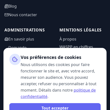
Blog
Nous contacter
ADMINISTRATIONS
MENTIONS LÉGALES
En savoir plus
À propos
WASPP en chiffres
Demande
d'information
Mentions légales
Vos préférences de cookies
Espace admin
Politique de
Nous utilisons des cookies pour faire
confidentialité
fonctionner le site et, avec votre accord,
CGU
mesurer son audience. Vous pouvez
accepter, refuser ou personnaliser à tout
moment. Détails dans notre
politique de
confidentialité
.
SUIVEZ-NOUS
Tout accepter