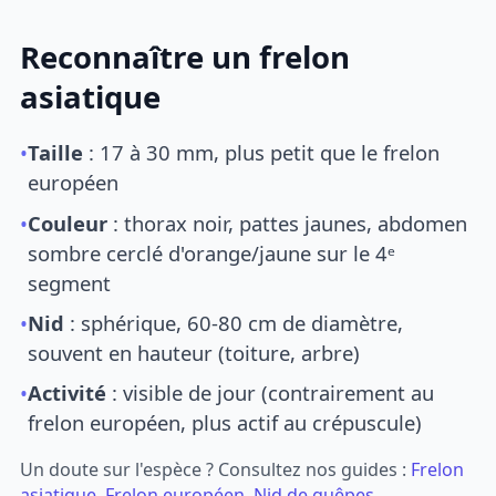
Reconnaître un frelon
asiatique
•
Taille
: 17 à 30 mm, plus petit que le frelon
européen
•
Couleur
: thorax noir, pattes jaunes, abdomen
sombre cerclé d'orange/jaune sur le 4ᵉ
segment
•
Nid
: sphérique, 60-80 cm de diamètre,
souvent en hauteur (toiture, arbre)
•
Activité
: visible de jour (contrairement au
frelon européen, plus actif au crépuscule)
Un doute sur l'espèce ? Consultez nos guides :
Frelon
asiatique
,
Frelon européen
,
Nid de guêpes
.