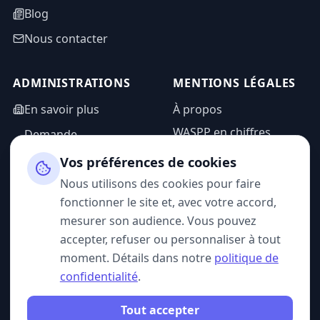
Blog
Nous contacter
ADMINISTRATIONS
MENTIONS LÉGALES
En savoir plus
À propos
WASPP en chiffres
Demande
d'information
Mentions légales
Vos préférences de cookies
Espace admin
Politique de
Nous utilisons des cookies pour faire
confidentialité
fonctionner le site et, avec votre accord,
CGU
mesurer son audience. Vous pouvez
accepter, refuser ou personnaliser à tout
moment. Détails dans notre
politique de
confidentialité
.
SUIVEZ-NOUS
Tout accepter