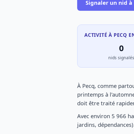
Signaler un nid à
ACTIVITÉ À PECQ E
0
nids signalé
À Pecq, comme partout
printemps à l'automne
doit être traité rapid
Avec environ 5 966 ha
jardins, dépendances).