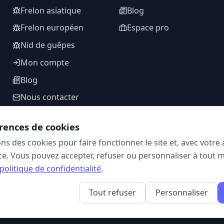
Frelon asiatique
Blog
Frelon européen
Espace pro
Nid de guêpes
Mon compte
Blog
Nous contacter
rences de cookies
ons des cookies pour faire fonctionner le site et, avec votr
SUIVEZ-NOUS
e. Vous pouvez accepter, refuser ou personnaliser à tout 
politique de confidentialité
.
Tout refuser
Personnaliser