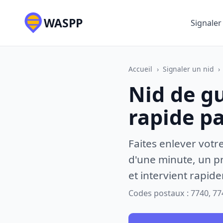
WASPP
Signaler
Accueil
›
Signaler un nid
›
Nid de g
rapide p
Faites enlever votr
d'une minute, un pr
et intervient rapid
Codes postaux : 7740, 77