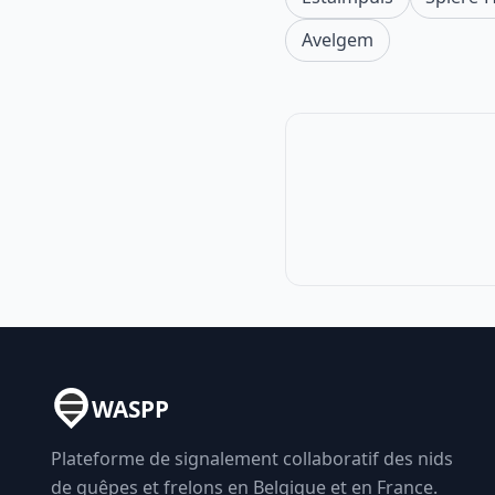
Avelgem
WASPP
Plateforme de signalement collaboratif des nids
de guêpes et frelons en Belgique et en France.