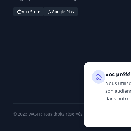
App Store
Google Play
Vos préfé
Nous utilis
son audienc
dans notre
© 2026 WASPP. Tous droits réservés.