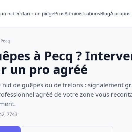
 un nid
Déclarer un piège
Pros
Administrations
Blog
À propos
Pecq
uêpes à Pecq ? Interve
ar un pro agréé
e nid de guêpes ou de frelons : signalement gr
ofessionnel agréé de votre zone vous recontac
ement.
42, 7743