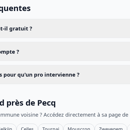
équentes
-il gratuit ?
compte ?
 pour qu'un pro intervienne ?
id près de Pecq
ommune voisine ? Accédez directement à sa page de
elkijn
Celles
Tournai
Mouscron
Zwevegem