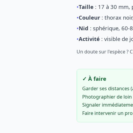
•
Taille
: 17 à 30 mm, p
•
Couleur
: thorax noi
•
Nid
: sphérique, 60-8
•
Activité
: visible de 
Un doute sur l'espèce ? 
✓ À faire
Garder ses distances 
Photographier de loin 
Signaler immédiatem
Faire intervenir un pr