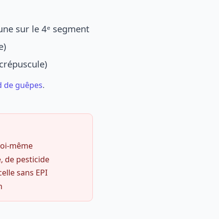
une sur le 4ᵉ segment
e)
 crépuscule)
d de guêpes
.
 soi-même
, de pesticide
celle sans EPI
m