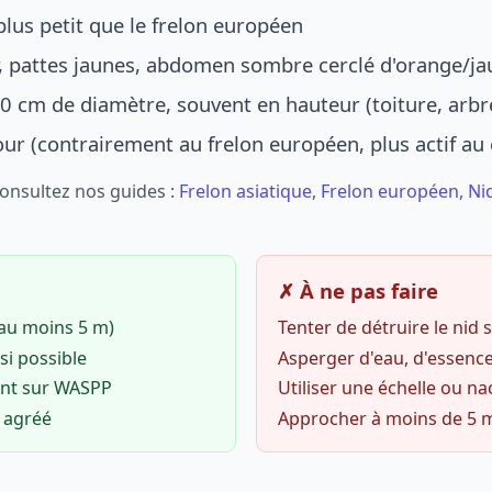
lus petit que le frelon européen
r, pattes jaunes, abdomen sombre cerclé d'orange/ja
0 cm de diamètre, souvent en hauteur (toiture, arbr
jour (contrairement au frelon européen, plus actif au
Consultez nos guides :
Frelon asiatique
,
Frelon européen
,
Ni
✗ À ne pas faire
(au moins 5 m)
Tenter de détruire le nid
si possible
Asperger d'eau, d'essence
ent sur WASPP
Utiliser une échelle ou na
o agréé
Approcher à moins de 5 