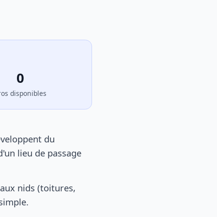
0
ros disponibles
éveloppent du
d'un lieu de passage
ux nids (toitures,
 simple.