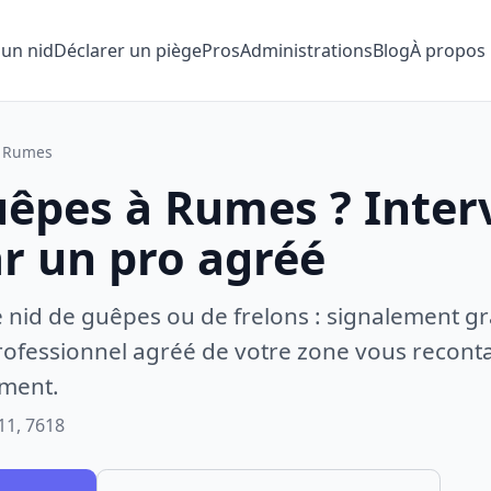
 un nid
Déclarer un piège
Pros
Administrations
Blog
À propos
Rumes
uêpes à Rumes ? Inter
ar un pro agréé
e nid de guêpes ou de frelons : signalement gr
ofessionnel agréé de votre zone vous recontac
ement.
11, 7618