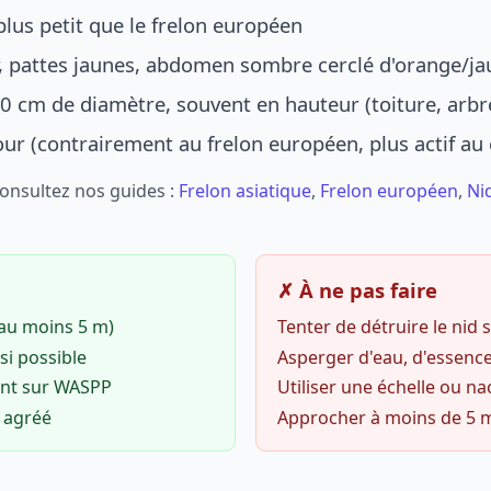
lus petit que le frelon européen
r, pattes jaunes, abdomen sombre cerclé d'orange/ja
0 cm de diamètre, souvent en hauteur (toiture, arbr
jour (contrairement au frelon européen, plus actif au
Consultez nos guides :
Frelon asiatique
,
Frelon européen
,
Ni
✗ À ne pas faire
(au moins 5 m)
Tenter de détruire le nid
si possible
Asperger d'eau, d'essence
ent sur WASPP
Utiliser une échelle ou na
o agréé
Approcher à moins de 5 