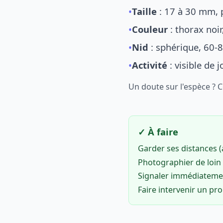
•
Taille
: 17 à 30 mm, p
•
Couleur
: thorax noi
•
Nid
: sphérique, 60-8
•
Activité
: visible de 
Un doute sur l'espèce ? 
✓ À faire
Garder ses distances 
Photographier de loin 
Signaler immédiatem
Faire intervenir un pr