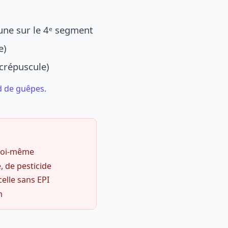
une sur le 4ᵉ segment
e)
 crépuscule)
d de guêpes
.
 soi-même
, de pesticide
celle sans EPI
m