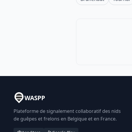
WASPP
Plateforme de signalement collaboratif des nids
de guêpes et frelons en Belgique et en France.