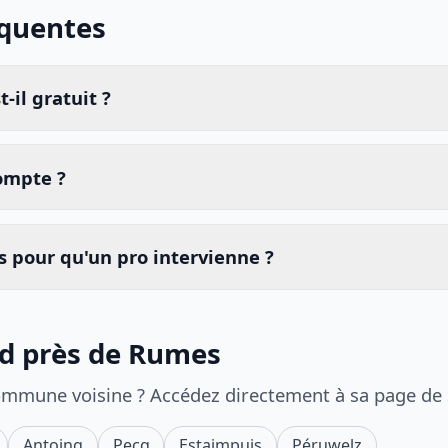
équentes
-il gratuit ?
compte ?
 pour qu'un pro intervienne ?
id près de Rumes
ommune voisine ? Accédez directement à sa page de
Antoing
Pecq
Estaimpuis
Péruwelz