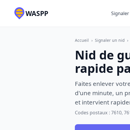
WASPP
Signaler
Accueil
›
Signaler un nid
›
Nid de g
rapide p
Faites enlever votr
d'une minute, un pr
et intervient rapid
Codes postaux : 7610, 76