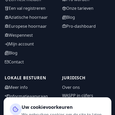
Een val registreren
Onze tarieven
Aziatische hoornaar
Blog
Europese hoornaar
Pro-dashboard
Wespennest
Mijn account
Blog
Contact
LOKALE BESTUREN
JURIDISCH
Meer info
Over ons
WASPP in cijfers
Informatieaanvraag
Wettelijke vermeldingen
Adminzone
Uw cookievoorkeuren
Privacybeleid
We gebruiken cookies om de site te laten