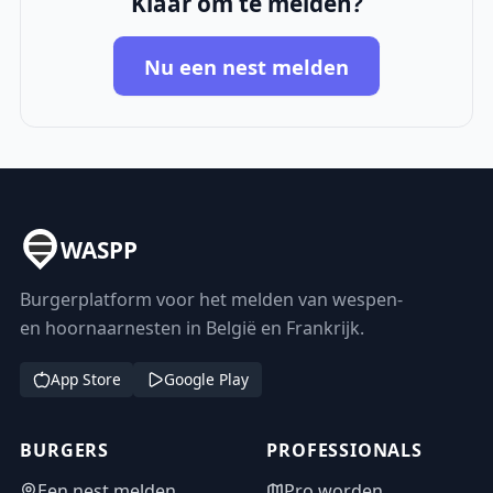
Klaar om te melden?
Nu een nest melden
WASPP
Burgerplatform voor het melden van wespen-
en hoornaarnesten in België en Frankrijk.
App Store
Google Play
BURGERS
PROFESSIONALS
Een nest melden
Pro worden