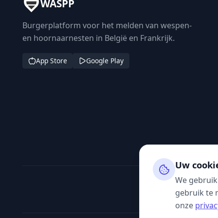
WASPP
Burgerplatform voor het melden van wespen-
en hoornaarnesten in België en Frankrijk.
App Store
Google Play
Uw cooki
We gebruik
gebruik te 
onze
privac