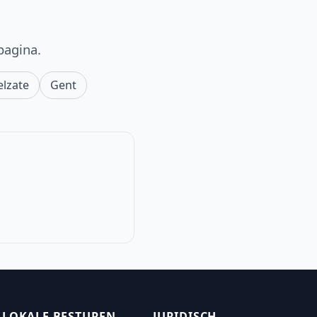
pagina.
elzate
Gent
LOKALE BESTUREN
JURIDISCH