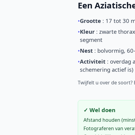
Een Aziatisc
•
Grootte
: 17 tot 30 
•
Kleur
: zwarte thorax
segment
•
Nest
: bolvormig, 60
•
Activiteit
: overdag a
schemering actief is)
Twijfelt u over de soort?
✓ Wel doen
Afstand houden (mins
Fotograferen van vera