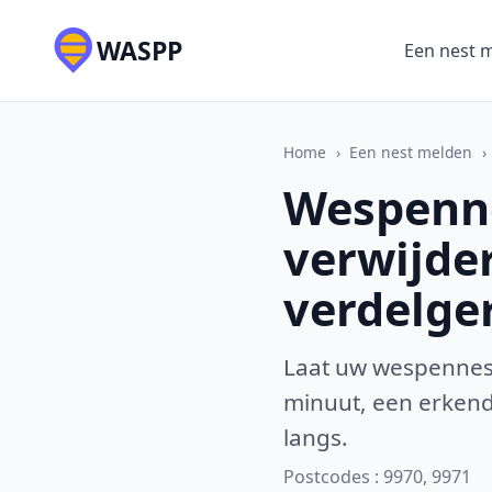
WASPP
Een nest 
Home
›
Een nest melden
›
Wespenne
verwijde
verdelge
Laat uw wespennest
minuut, een erkende
langs.
Postcodes : 9970, 9971