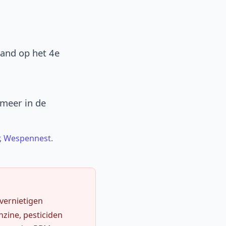
band op het 4e
 meer in de
,
Wespennest
.
 vernietigen
zine, pesticiden