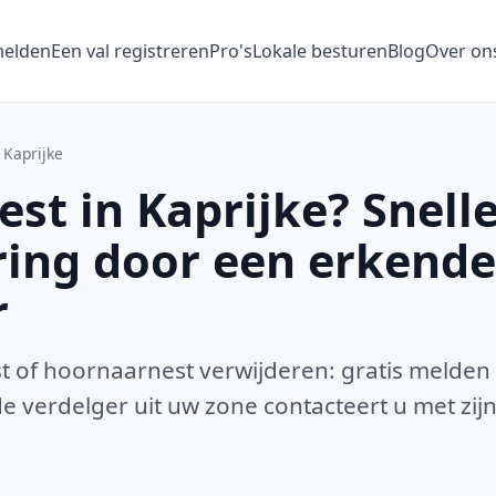
melden
Een val registreren
Pro's
Lokale besturen
Blog
Over on
Kaprijke
st in Kaprijke? Snell
ring door een erkende
r
 of hoornaarnest verwijderen: gratis melden
 verdelger uit uw zone contacteert u met zijn