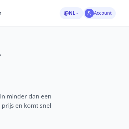
NL
Account
s
e
 in minder dan een
 prijs en komt snel