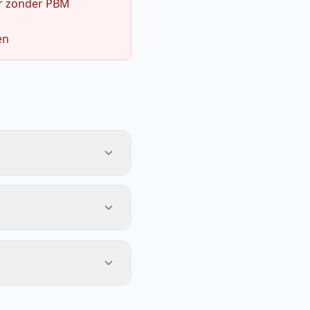
r zonder PBM
en