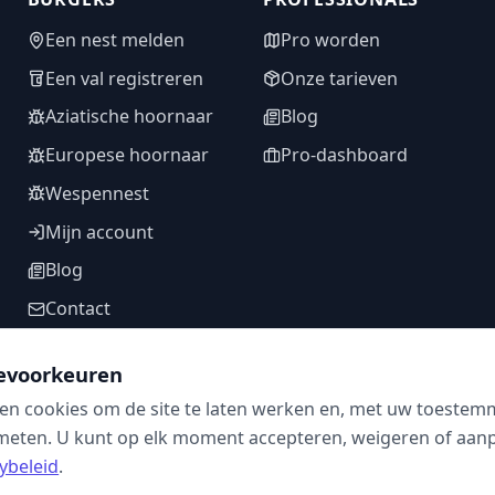
Een nest melden
Pro worden
Een val registreren
Onze tarieven
Aziatische hoornaar
Blog
Europese hoornaar
Pro-dashboard
Wespennest
Mijn account
Blog
Contact
evoorkeuren
en cookies om de site te laten werken en, met uw toestem
VOLG ONS
meten. U kunt op elk moment accepteren, weigeren of aanpa
ybeleid
.