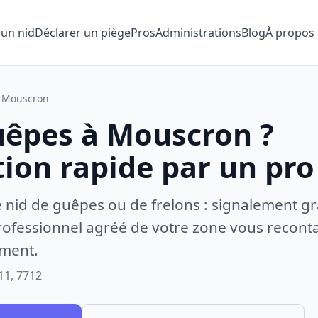
 un nid
Déclarer un piège
Pros
Administrations
Blog
À propos
Mouscron
uêpes à Mouscron ?
tion rapide par un pro
e nid de guêpes ou de frelons : signalement gr
ofessionnel agréé de votre zone vous recontac
ement.
11, 7712