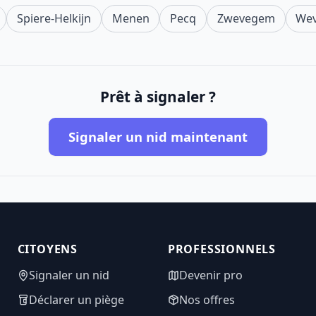
Spiere-Helkijn
Menen
Pecq
Zwevegem
We
Prêt à signaler ?
Signaler un nid maintenant
CITOYENS
PROFESSIONNELS
Signaler un nid
Devenir pro
Déclarer un piège
Nos offres