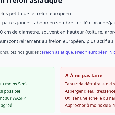
n frelon asiatique
lus petit que le frelon européen
r, pattes jaunes, abdomen sombre cerclé d'orange/ja
0 cm de diamètre, souvent en hauteur (toiture, arbr
jour (contrairement au frelon européen, plus actif au
Consultez nos guides :
Frelon asiatique
,
Frelon européen
,
Ni
✗ À ne pas faire
(au moins 5 m)
Tenter de détruire le nid
si possible
Asperger d'eau, d'essence
ent sur WASPP
Utiliser une échelle ou na
o agréé
Approcher à moins de 5 