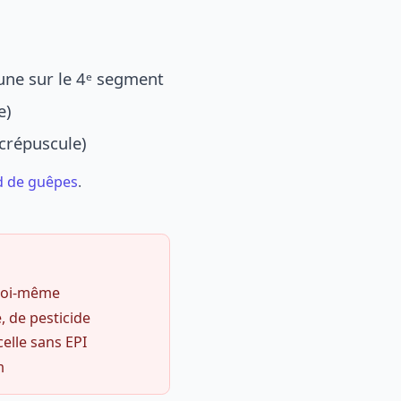
une sur le 4ᵉ segment
e)
 crépuscule)
d de guêpes
.
 soi-même
, de pesticide
celle sans EPI
m