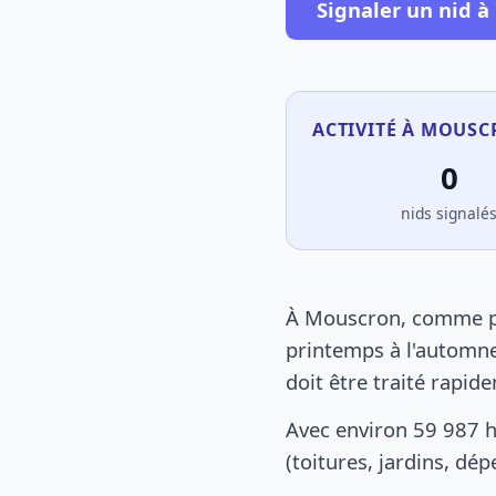
Signaler un nid 
ACTIVITÉ À MOUSC
0
nids signalé
À Mouscron, comme par
printemps à l'automne
doit être traité rapid
Avec environ 59 987 
(toitures, jardins, dé