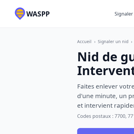
WASPP
Signaler
Accueil
›
Signaler un nid
›
Nid de g
Interven
Faites enlever votr
d'une minute, un pr
et intervient rapid
Codes postaux : 7700, 77