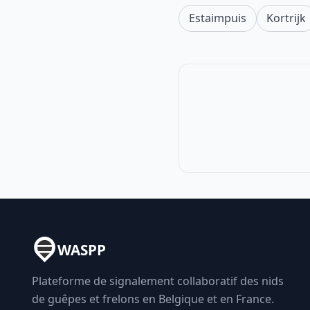
Estaimpuis
Kortrijk
WASPP
Plateforme de signalement collaboratif des nids
de guêpes et frelons en Belgique et en France.