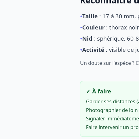
Reconnaître u
•
Taille
: 17 à 30 mm, p
•
Couleur
: thorax noi
•
Nid
: sphérique, 60-8
•
Activité
: visible de 
Un doute sur l'espèce ? 
✓ À faire
Garder ses distances 
Photographier de loin 
Signaler immédiatem
Faire intervenir un pr