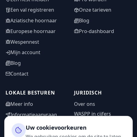
Een val registreren
Onze tarieven
Aziatische hoornaar
Blog
Europese hoornaar
Pro-dashboard
Wespennest
Mijn account
Blog
Contact
LOKALE BESTUREN
JURIDISCH
Meer info
Over ons
WASPP in cijfers
Informatieaanvraag
Wettelijke vermeldingen
Adminzone
Uw cookievoorkeuren
Privacybeleid
We gebruiken cookies om de site te laten