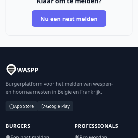
Klaar om te melden?
Nu een nest melden
WASPP
Burgerplatform voor het melden van wespen-
en hoornaarnesten in België en Frankrijk.
App Store
Google Play
BURGERS
PROFESSIONALS
Een nest melden
Pro worden