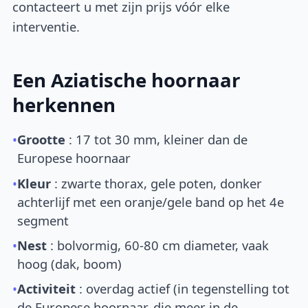
contacteert u met zijn prijs vóór elke
interventie.
Een Aziatische hoornaar
herkennen
•
Grootte
: 17 tot 30 mm, kleiner dan de
Europese hoornaar
•
Kleur
: zwarte thorax, gele poten, donker
achterlijf met een oranje/gele band op het 4e
segment
•
Nest
: bolvormig, 60-80 cm diameter, vaak
hoog (dak, boom)
•
Activiteit
: overdag actief (in tegenstelling tot
de Europese hoornaar, die meer in de