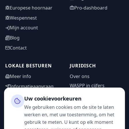
Europese hoornaar
Pro-dashboard
Wespennest
Mijn account
Blog
Contact
LOKALE BESTUREN
JURIDISCH
Meer info
Over ons
WASPP in cijfers
Informatieaanvraag
Wettelijke vermeldingen
Adminzone
Uw cookievoorkeuren
Privacybeleid
We gebruiken cookies om de site te laten
Gebruiksvoorwaarden
werken en, met uw toestemming, om het
gebruik te meten. U kunt op elk moment