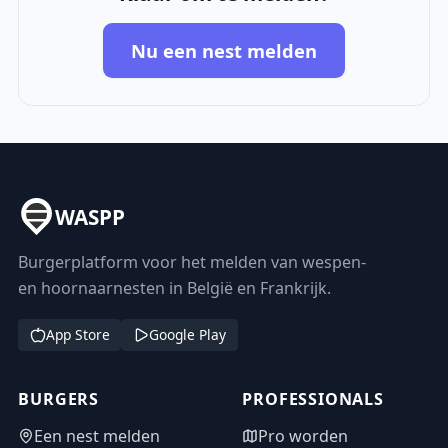
Nu een nest melden
WASPP
Burgerplatform voor het melden van wespen-
en hoornaarnesten in België en Frankrijk.
App Store
Google Play
BURGERS
PROFESSIONALS
Een nest melden
Pro worden