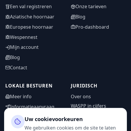
Een val registreren
Onze tarieven
Aziatische hoornaar
Blog
Europese hoornaar
Pro-dashboard
Wespennest
Mijn account
Blog
Contact
LOKALE BESTUREN
JURIDISCH
Meer info
Over ons
WASPP in cijfers
Informatieaanvraag
Wettelijke vermeldingen
Adminzone
Uw cookievoorkeuren
Privacybeleid
We gebruiken cookies om de site te laten