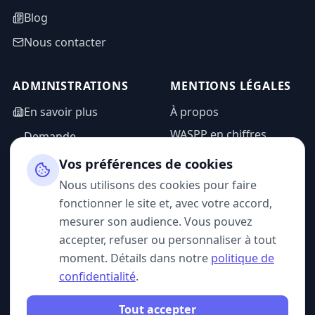
Blog
Nous contacter
ADMINISTRATIONS
MENTIONS LÉGALES
En savoir plus
À propos
WASPP en chiffres
Demande
d'information
Mentions légales
Vos préférences de cookies
Espace admin
Politique de
Nous utilisons des cookies pour faire
confidentialité
fonctionner le site et, avec votre accord,
CGU
mesurer son audience. Vous pouvez
accepter, refuser ou personnaliser à tout
moment. Détails dans notre
politique de
confidentialité
.
SUIVEZ-NOUS
Tout accepter