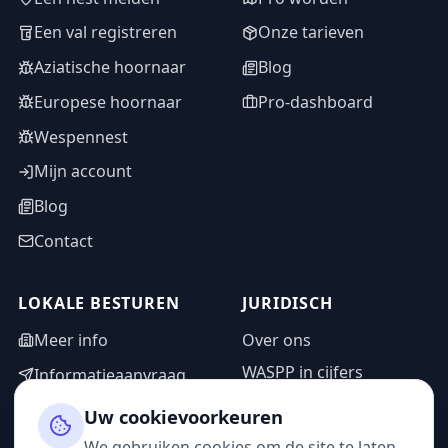
Een val registreren
Onze tarieven
Aziatische hoornaar
Blog
Europese hoornaar
Pro-dashboard
Wespennest
Mijn account
Blog
Contact
LOKALE BESTUREN
JURIDISCH
Meer info
Over ons
WASPP in cijfers
Informatieaanvraag
Wettelijke vermeldingen
Adminzone
Uw cookievoorkeuren
Privacybeleid
We gebruiken cookies om de site te laten