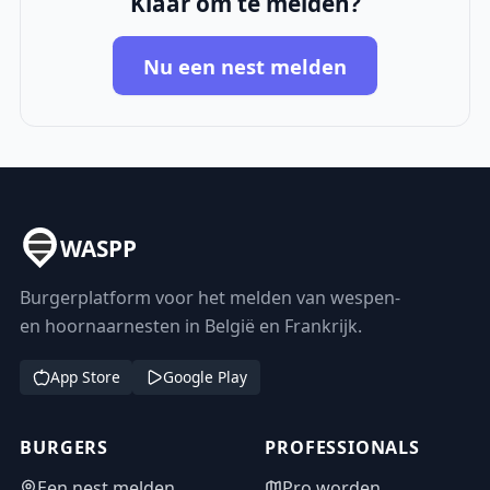
Klaar om te melden?
Nu een nest melden
WASPP
Burgerplatform voor het melden van wespen-
en hoornaarnesten in België en Frankrijk.
App Store
Google Play
BURGERS
PROFESSIONALS
Een nest melden
Pro worden