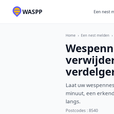
WASPP
Een nest 
Home
›
Een nest melden
›
Wespennes
verwijde
verdelge
Laat uw wespennest
minuut, een erkende
langs.
Postcodes : 8540