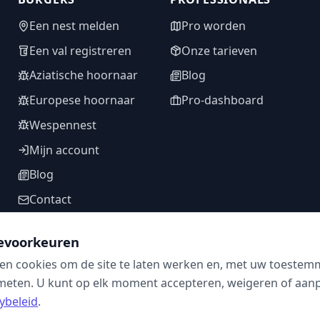
Een nest melden
Pro worden
Een val registreren
Onze tarieven
Aziatische hoornaar
Blog
Europese hoornaar
Pro-dashboard
Wespennest
Mijn account
Blog
Contact
evoorkeuren
en cookies om de site te laten werken en, met uw toestem
VOLG ONS
meten. U kunt op elk moment accepteren, weigeren of aanpa
ybeleid
.