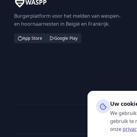
WASPP
Burgerplatform voor het melden van wespen-
en hoornaarnesten in België en Frankrijk.
App Store
Google Play
Uw cooki
We gebruik
gebruik te 
onze
privac