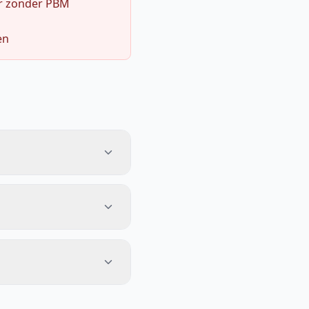
r zonder PBM
en