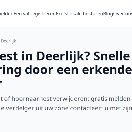
melden
Een val registreren
Pro's
Lokale besturen
Blog
Over on
Deerlijk
t in Deerlijk? Snelle
ring door een erkende
r
 of hoornaarnest verwijderen: gratis melden
 verdelger uit uw zone contacteert u met zijn