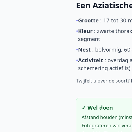
Een Aziatisc
•
Grootte
: 17 tot 30 
•
Kleur
: zwarte thorax
segment
•
Nest
: bolvormig, 60
•
Activiteit
: overdag a
schemering actief is)
Twijfelt u over de soort?
✓ Wel doen
Afstand houden (mins
Fotograferen van vera