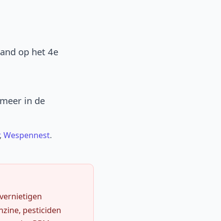
band op het 4e
 meer in de
,
Wespennest
.
 vernietigen
zine, pesticiden