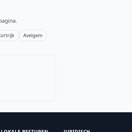
pagina.
ortrijk
Avelgem
LOKALE BESTUREN
JURIDISCH