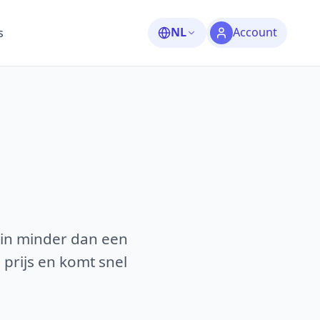
NL
Account
s
 in minder dan een
 prijs en komt snel