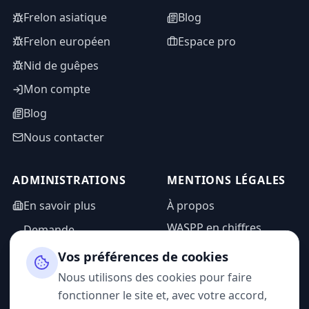
Frelon asiatique
Blog
Frelon européen
Espace pro
Nid de guêpes
Mon compte
Blog
Nous contacter
ADMINISTRATIONS
MENTIONS LÉGALES
En savoir plus
À propos
WASPP en chiffres
Demande
d'information
Mentions légales
Vos préférences de cookies
Espace admin
Politique de
Nous utilisons des cookies pour faire
confidentialité
fonctionner le site et, avec votre accord,