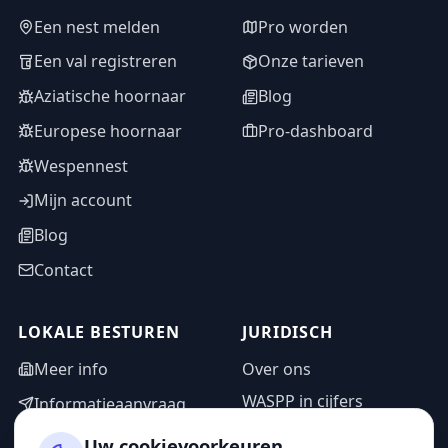
Een nest melden
Pro worden
Een val registreren
Onze tarieven
Aziatische hoornaar
Blog
Europese hoornaar
Pro-dashboard
Wespennest
Mijn account
Blog
Contact
LOKALE BESTUREN
JURIDISCH
Meer info
Over ons
WASPP in cijfers
Informatieaanvraag
Wettelijke vermeldingen
Adminzone
Uw cookievoorkeuren