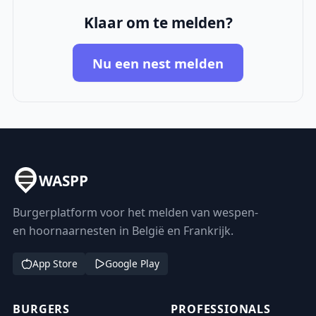
Klaar om te melden?
Nu een nest melden
WASPP
Burgerplatform voor het melden van wespen-
en hoornaarnesten in België en Frankrijk.
App Store
Google Play
BURGERS
PROFESSIONALS