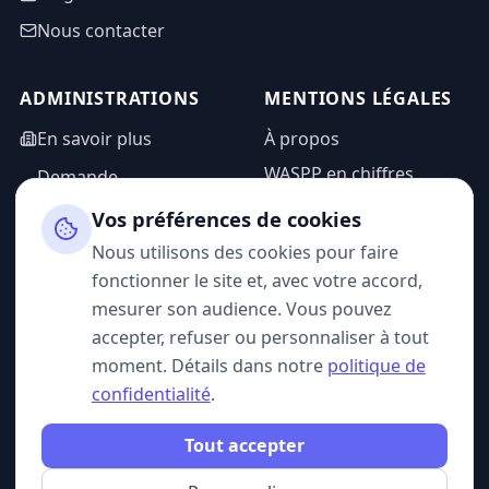
Nous contacter
ADMINISTRATIONS
MENTIONS LÉGALES
En savoir plus
À propos
WASPP en chiffres
Demande
d'information
Mentions légales
Vos préférences de cookies
Espace admin
Politique de
Nous utilisons des cookies pour faire
confidentialité
fonctionner le site et, avec votre accord,
CGU
mesurer son audience. Vous pouvez
accepter, refuser ou personnaliser à tout
moment. Détails dans notre
politique de
confidentialité
.
SUIVEZ-NOUS
Tout accepter