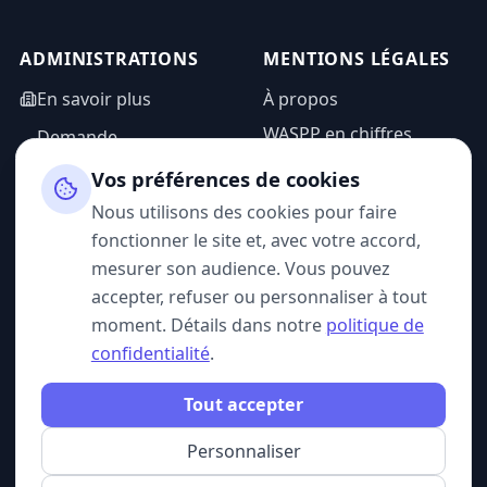
ADMINISTRATIONS
MENTIONS LÉGALES
En savoir plus
À propos
WASPP en chiffres
Demande
d'information
Mentions légales
Vos préférences de cookies
Espace admin
Politique de
Nous utilisons des cookies pour faire
confidentialité
fonctionner le site et, avec votre accord,
CGU
mesurer son audience. Vous pouvez
accepter, refuser ou personnaliser à tout
moment. Détails dans notre
politique de
confidentialité
.
SUIVEZ-NOUS
Tout accepter
Personnaliser
© 2026 WASPP. Tous droits réservés.