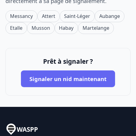
directement à sa page de signalement.
Messancy
Attert
Saint-Léger
Aubange
Etalle
Musson
Habay
Martelange
Prêt à signaler ?
Signaler un nid maintenant
WASPP