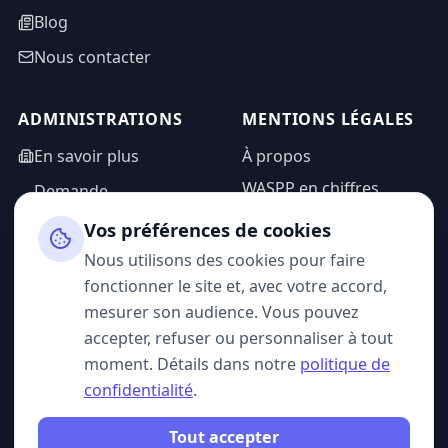
Blog
Nous contacter
ADMINISTRATIONS
MENTIONS LÉGALES
En savoir plus
À propos
WASPP en chiffres
Demande
d'information
Mentions légales
Vos préférences de cookies
Espace admin
Politique de
Nous utilisons des cookies pour faire
confidentialité
fonctionner le site et, avec votre accord,
CGU
mesurer son audience. Vous pouvez
accepter, refuser ou personnaliser à tout
moment. Détails dans notre
politique de
confidentialité
.
SUIVEZ-NOUS
Tout accepter