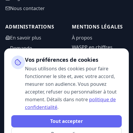
Nous contacter
ADMINISTRATIONS
MENTIONS LÉGALES
En savoir plus
À propos
WASPP en chiffres
Demande
d'information
Mentions légales
Vos préférences de cookies
Espace admin
Politique de
Nous utilisons des cookies pour faire
confidentialité
fonctionner le site et, avec votre accord,
CGU
mesurer son audience. Vous pouvez
accepter, refuser ou personnaliser à tout
moment. Détails dans notre
politique de
confidentialité
.
SUIVEZ-NOUS
Tout accepter