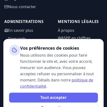
Nous contacter
ADMINISTRATIONS
MENTIONS LÉGALES
En savoir plus
À propos
WASPP en chiffres
Demande
d'information
Mentions légales
Vos préférences de cookies
Espace admin
Politique de
Nous utilisons des cookies pour faire
confidentialité
fonctionner le site et, avec votre accord,
CGU
mesurer son audience. Vous pouvez
accepter, refuser ou personnaliser à tout
moment. Détails dans notre
politique de
confidentialité
.
SUIVEZ-NOUS
Tout accepter