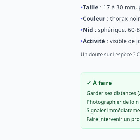
•
Taille
: 17 à 30 mm, p
•
Couleur
: thorax noi
•
Nid
: sphérique, 60-8
•
Activité
: visible de 
Un doute sur l'espèce ? 
✓ À faire
Garder ses distances 
Photographier de loin 
Signaler immédiatem
Faire intervenir un pr