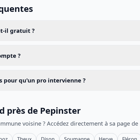
équentes
-il gratuit ?
compte ?
 pour qu'un pro intervienne ?
id près de Pepinster
ommune voisine ? Accédez directement à sa page de
ooz
Theux
Dison
Soumagne
Herve
Fléron