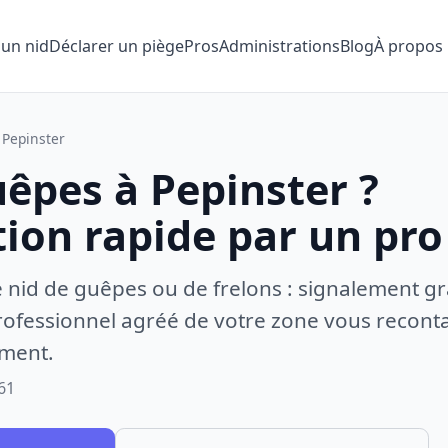
 un nid
Déclarer un piège
Pros
Administrations
Blog
À propos
Pepinster
êpes à Pepinster ?
tion rapide par un pro
e nid de guêpes ou de frelons : signalement gr
ofessionnel agréé de votre zone vous recontac
ement.
61