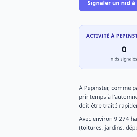
Signaler un nid à
ACTIVITÉ À PEPINS
0
nids signalé
À Pepinster, comme pa
printemps à l'automne
doit être traité rapid
Avec environ 9 274 ha
(toitures, jardins, dé