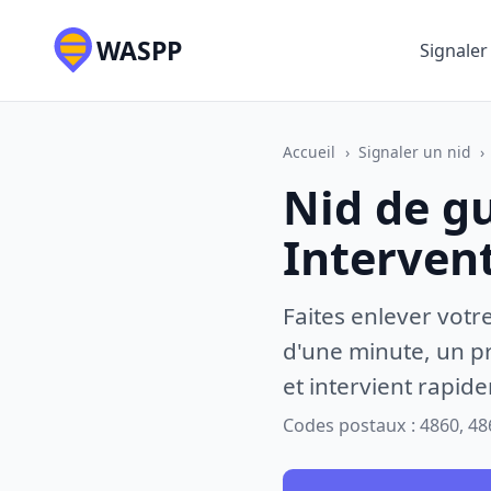
WASPP
Signaler
Accueil
›
Signaler un nid
›
Nid de gu
Interven
Faites enlever votr
d'une minute, un pr
et intervient rapid
Codes postaux : 4860, 48