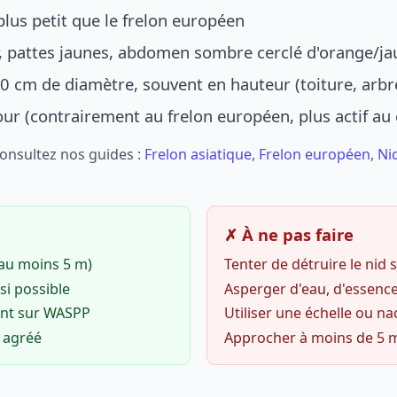
lus petit que le frelon européen
r, pattes jaunes, abdomen sombre cerclé d'orange/ja
0 cm de diamètre, souvent en hauteur (toiture, arbr
jour (contrairement au frelon européen, plus actif au
Consultez nos guides :
Frelon asiatique
,
Frelon européen
,
Ni
✗ À ne pas faire
(au moins 5 m)
Tenter de détruire le nid
si possible
Asperger d'eau, d'essence
ent sur WASPP
Utiliser une échelle ou na
o agréé
Approcher à moins de 5 