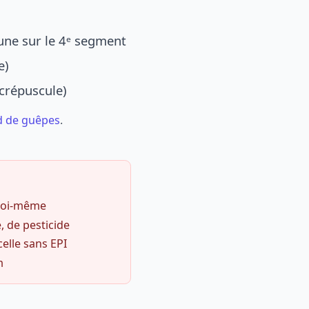
une sur le 4ᵉ segment
e)
 crépuscule)
d de guêpes
.
 soi-même
, de pesticide
celle sans EPI
m