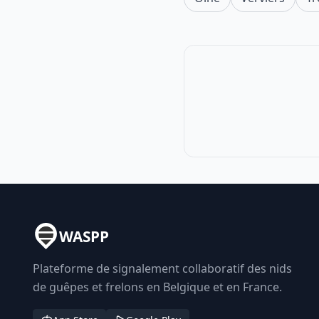
WASPP
Plateforme de signalement collaboratif des nids
de guêpes et frelons en Belgique et en France.