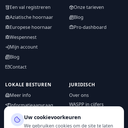
Een val registreren
Onze tarieven
Aziatische hoornaar
Blog
Europese hoornaar
Pro-dashboard
Wespennest
Mijn account
Blog
Contact
LOKALE BESTUREN
JURIDISCH
Meer info
Over ons
WASPP in cijfers
Informatieaanvraag
Wettelijke vermeldingen
Adminzone
Uw cookievoorkeuren
Privacybeleid
We gebruiken cookies om de site te laten