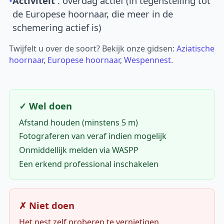
•
Activiteit
: overdag actief (in tegenstelling tot
de Europese hoornaar, die meer in de
schemering actief is)
Twijfelt u over de soort? Bekijk onze gidsen:
Aziatische
hoornaar
,
Europese hoornaar
,
Wespennest
.
✓ Wel doen
Afstand houden (minstens 5 m)
Fotograferen van veraf indien mogelijk
Onmiddellijk melden via WASPP
Een erkend professional inschakelen
✗ Niet doen
Het nest zelf proberen te vernietigen