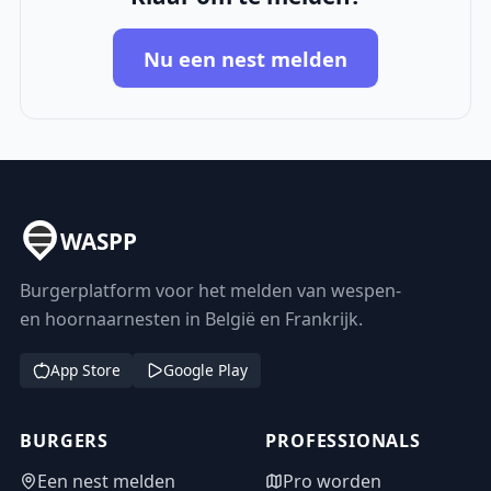
Nu een nest melden
WASPP
Burgerplatform voor het melden van wespen-
en hoornaarnesten in België en Frankrijk.
App Store
Google Play
BURGERS
PROFESSIONALS
Een nest melden
Pro worden